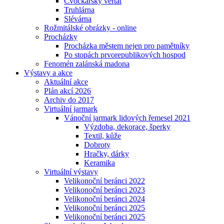
Cvočkařský veřtat
Truhlárna
Slévárna
Rožmitálské obrázky - online
Procházky
Procházka městem nejen pro pamětníky
Po stopách prvorepublikových hospod
Fenomén zalánská madona
Výstavy a akce
Aktuální akce
Plán akcí 2026
Archiv do 2017
Virtuální jarmark
Vánoční jarmark lidových řemesel 2021
Výzdoba, dekorace, šperky
Textil, kůže
Dobroty
Hračky, dárky
Keramika
Virtuální výstavy
Velikonoční beránci 2022
Velikonoční beránci 2023
Velikonoční beránci 2024
Velikonoční beránci 2025
Velikonoční beránci 2025