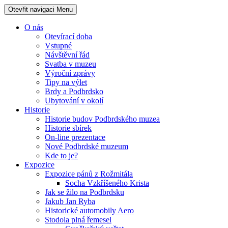
Otevřit navigaci
Menu
O nás
Otevírací doba
Vstupné
Návštěvní řád
Svatba v muzeu
Výroční zprávy
Tipy na výlet
Brdy a Podbrdsko
Ubytování v okolí
Historie
Historie budov Podbrdského muzea
Historie sbírek
On-line prezentace
Nové Podbrdské muzeum
Kde to je?
Expozice
Expozice pánů z Rožmitála
Socha Vzkříšeného Krista
Jak se žilo na Podbrdsku
Jakub Jan Ryba
Historické automobily Aero
Stodola plná řemesel