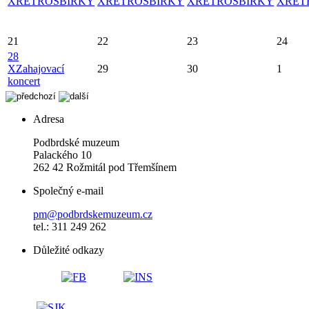
X
RETROSBÍRKY
X
RETROSBÍRKY
X
RETROSBÍRKY
X
RET
21
22
23
24
28
X
Zahajovací
29
30
1
koncert
Adresa
Podbrdské muzeum
Palackého 10
262 42 Rožmitál pod Třemšínem
Společný e-mail
pm@podbrdskemuzeum.cz
tel.: 311 249 262
Důležité odkazy