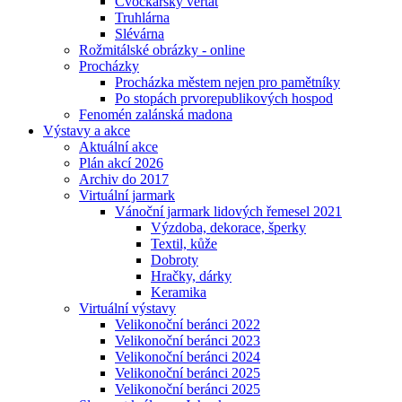
Cvočkařský veřtat
Truhlárna
Slévárna
Rožmitálské obrázky - online
Procházky
Procházka městem nejen pro pamětníky
Po stopách prvorepublikových hospod
Fenomén zalánská madona
Výstavy a akce
Aktuální akce
Plán akcí 2026
Archiv do 2017
Virtuální jarmark
Vánoční jarmark lidových řemesel 2021
Výzdoba, dekorace, šperky
Textil, kůže
Dobroty
Hračky, dárky
Keramika
Virtuální výstavy
Velikonoční beránci 2022
Velikonoční beránci 2023
Velikonoční beránci 2024
Velikonoční beránci 2025
Velikonoční beránci 2025