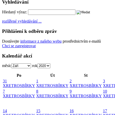
Vyhledávání
Hledaný výraz:
rozšířené vyhledávání ...
Přihlášení k odběru zpráv
Dostávejte
informace z našeho webu
prostřednictvím e-mailů
Chci se zaregistrovat
Kalendář akcí
měsíc
rok
Po
Út
St
31
1
2
3
X
RETROSBÍRKY
X
RETROSBÍRKY
X
RETROSBÍRKY
X
RET
7
8
9
10
X
RETROSBÍRKY
X
RETROSBÍRKY
X
RETROSBÍRKY
X
RET
14
15
16
17