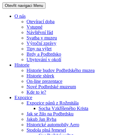
Otevřit navigaci
Menu
O nás
Otevírací doba
Vstupné
Návštěvní řád
Svatba v muzeu
Výroční zprávy
Tipy na výlet
Brdy a Podbrdsko
Ubytování v okolí
Historie
Historie budov Podbrdského muzea
Historie sbírek
On-line prezentace
Nové Podbrdské muzeum
Kde to je?
Expozice
Expozice pánů z Rožmitála
Socha Vzkříšeného Krista
Jak se žilo na Podbrdsku
Jakub Jan Ryba
Historické automobily Aero
Stodola plná řemesel