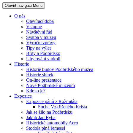
Otevřit navigaci
Menu
O nás
Otevírací doba
Vstupné
Návštěvní řád
Svatba v muzeu
Výroční zprávy
Tipy na výlet
Brdy a Podbrdsko
Ubytování v okolí
Historie
Historie budov Podbrdského muzea
Historie sbírek
On-line prezentace
Nové Podbrdské muzeum
Kde to je?
Expozice
Expozice pánů z Rožmitála
Socha Vzkříšeného Krista
Jak se žilo na Podbrdsku
Jakub Jan Ryba
Historické automobily Aero
Stodola plná řemesel