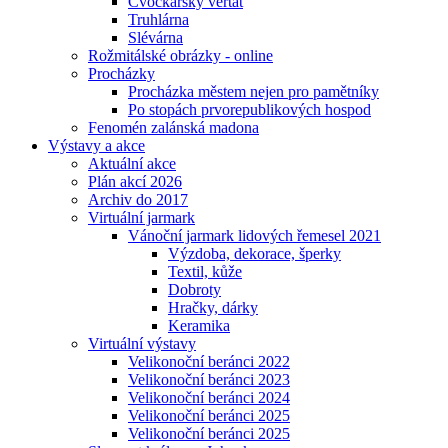
Cvočkařský veřtat
Truhlárna
Slévárna
Rožmitálské obrázky - online
Procházky
Procházka městem nejen pro pamětníky
Po stopách prvorepublikových hospod
Fenomén zalánská madona
Výstavy a akce
Aktuální akce
Plán akcí 2026
Archiv do 2017
Virtuální jarmark
Vánoční jarmark lidových řemesel 2021
Výzdoba, dekorace, šperky
Textil, kůže
Dobroty
Hračky, dárky
Keramika
Virtuální výstavy
Velikonoční beránci 2022
Velikonoční beránci 2023
Velikonoční beránci 2024
Velikonoční beránci 2025
Velikonoční beránci 2025