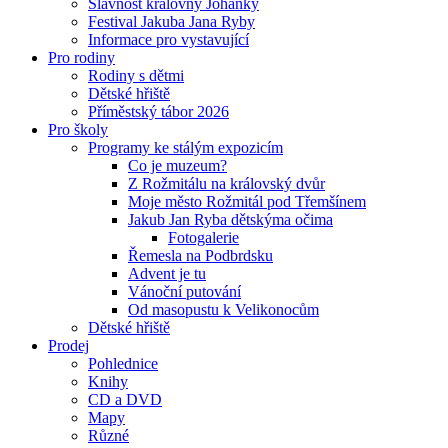
Slavnost královny Johanky
Festival Jakuba Jana Ryby
Informace pro vystavující
Pro rodiny
Rodiny s dětmi
Dětské hřiště
Příměstský tábor 2026
Pro školy
Programy ke stálým expozicím
Co je muzeum?
Z Rožmitálu na královský dvůr
Moje město Rožmitál pod Třemšínem
Jakub Jan Ryba dětskýma očima
Fotogalerie
Řemesla na Podbrdsku
Advent je tu
Vánoční putování
Od masopustu k Velikonocům
Dětské hřiště
Prodej
Pohlednice
Knihy
CD a DVD
Mapy
Různé