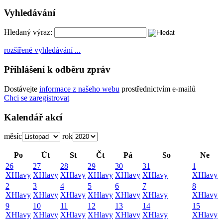
Vyhledávání
Hledaný výraz:
rozšířené vyhledávání ...
Přihlášení k odběru zpráv
Dostávejte
informace z našeho webu
prostřednictvím e-mailů
Chci se zaregistrovat
Kalendář akcí
měsíc
rok
Po
Út
St
Čt
Pá
So
Ne
26
27
28
29
30
31
1
X
Hlavy
X
Hlavy
X
Hlavy
X
Hlavy
X
Hlavy
X
Hlavy
X
Hlavy
2
3
4
5
6
7
8
X
Hlavy
X
Hlavy
X
Hlavy
X
Hlavy
X
Hlavy
X
Hlavy
X
Hlavy
9
10
11
12
13
14
15
X
Hlavy
X
Hlavy
X
Hlavy
X
Hlavy
X
Hlavy
X
Hlavy
X
Hlavy