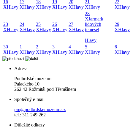
16
17
18
19
20
21
22
X
Hlavy
X
Hlavy
X
Hlavy
X
Hlavy
X
Hlavy
X
Hlavy
X
Hlavy
28
X
Jarmark
23
24
25
26
27
lidových
29
X
Hlavy
X
Hlavy
X
Hlavy
X
Hlavy
X
Hlavy
řemesel
X
Hlavy
Hlavy
30
1
2
3
4
5
6
X
Hlavy
X
Hlavy
X
Hlavy
X
Hlavy
X
Hlavy
X
Hlavy
X
Hlavy
Adresa
Podbrdské muzeum
Palackého 10
262 42 Rožmitál pod Třemšínem
Společný e-mail
pm@podbrdskemuzeum.cz
tel.: 311 249 262
Důležité odkazy