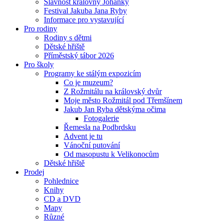
Slavnost královny Johanky
Festival Jakuba Jana Ryby
Informace pro vystavující
Pro rodiny
Rodiny s dětmi
Dětské hřiště
Příměstský tábor 2026
Pro školy
Programy ke stálým expozicím
Co je muzeum?
Z Rožmitálu na královský dvůr
Moje město Rožmitál pod Třemšínem
Jakub Jan Ryba dětskýma očima
Fotogalerie
Řemesla na Podbrdsku
Advent je tu
Vánoční putování
Od masopustu k Velikonocům
Dětské hřiště
Prodej
Pohlednice
Knihy
CD a DVD
Mapy
Různé