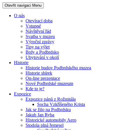
Otevřit navigaci
Menu
O nás
Otevírací doba
Vstupné
Návštěvní řád
Svatba v muzeu
Výroční zprávy
Tipy na výlet
Brdy a Podbrdsko
Ubytování v okolí
Historie
Historie budov Podbrdského muzea
Historie sbírek
On-line prezentace
Nové Podbrdské muzeum
Kde to je?
Expozice
Expozice pánů z Rožmitála
Socha Vzkříšeného Krista
Jak se žilo na Podbrdsku
Jakub Jan Ryba
Historické automobily Aero
Stodola plná řemesel