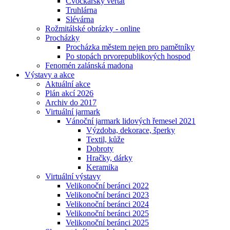
Cvočkařský veřtat
Truhlárna
Slévárna
Rožmitálské obrázky - online
Procházky
Procházka městem nejen pro pamětníky
Po stopách prvorepublikových hospod
Fenomén zalánská madona
Výstavy a akce
Aktuální akce
Plán akcí 2026
Archiv do 2017
Virtuální jarmark
Vánoční jarmark lidových řemesel 2021
Výzdoba, dekorace, šperky
Textil, kůže
Dobroty
Hračky, dárky
Keramika
Virtuální výstavy
Velikonoční beránci 2022
Velikonoční beránci 2023
Velikonoční beránci 2024
Velikonoční beránci 2025
Velikonoční beránci 2025