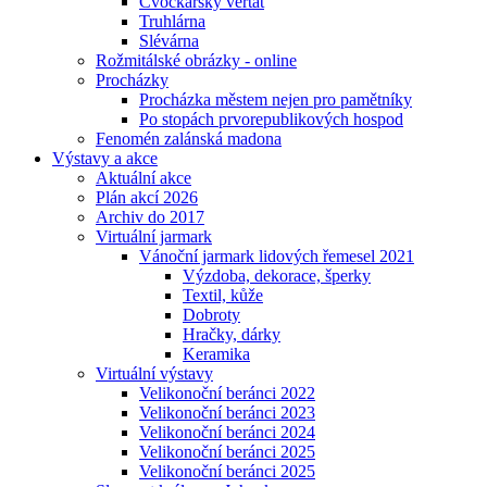
Cvočkařský veřtat
Truhlárna
Slévárna
Rožmitálské obrázky - online
Procházky
Procházka městem nejen pro pamětníky
Po stopách prvorepublikových hospod
Fenomén zalánská madona
Výstavy a akce
Aktuální akce
Plán akcí 2026
Archiv do 2017
Virtuální jarmark
Vánoční jarmark lidových řemesel 2021
Výzdoba, dekorace, šperky
Textil, kůže
Dobroty
Hračky, dárky
Keramika
Virtuální výstavy
Velikonoční beránci 2022
Velikonoční beránci 2023
Velikonoční beránci 2024
Velikonoční beránci 2025
Velikonoční beránci 2025