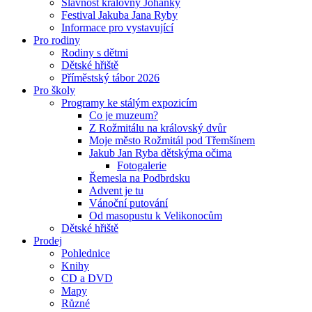
Slavnost královny Johanky
Festival Jakuba Jana Ryby
Informace pro vystavující
Pro rodiny
Rodiny s dětmi
Dětské hřiště
Příměstský tábor 2026
Pro školy
Programy ke stálým expozicím
Co je muzeum?
Z Rožmitálu na královský dvůr
Moje město Rožmitál pod Třemšínem
Jakub Jan Ryba dětskýma očima
Fotogalerie
Řemesla na Podbrdsku
Advent je tu
Vánoční putování
Od masopustu k Velikonocům
Dětské hřiště
Prodej
Pohlednice
Knihy
CD a DVD
Mapy
Různé