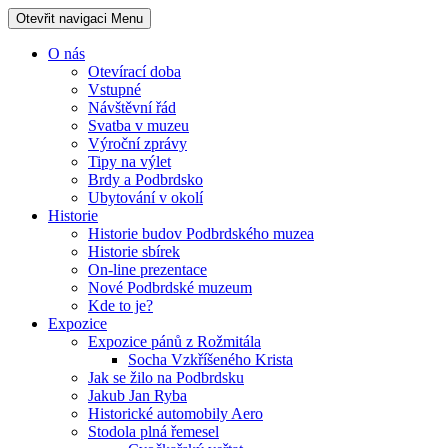
Otevřit navigaci
Menu
O nás
Otevírací doba
Vstupné
Návštěvní řád
Svatba v muzeu
Výroční zprávy
Tipy na výlet
Brdy a Podbrdsko
Ubytování v okolí
Historie
Historie budov Podbrdského muzea
Historie sbírek
On-line prezentace
Nové Podbrdské muzeum
Kde to je?
Expozice
Expozice pánů z Rožmitála
Socha Vzkříšeného Krista
Jak se žilo na Podbrdsku
Jakub Jan Ryba
Historické automobily Aero
Stodola plná řemesel