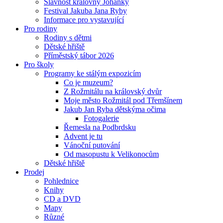
Slavnost královny Johanky
Festival Jakuba Jana Ryby
Informace pro vystavující
Pro rodiny
Rodiny s dětmi
Dětské hřiště
Příměstský tábor 2026
Pro školy
Programy ke stálým expozicím
Co je muzeum?
Z Rožmitálu na královský dvůr
Moje město Rožmitál pod Třemšínem
Jakub Jan Ryba dětskýma očima
Fotogalerie
Řemesla na Podbrdsku
Advent je tu
Vánoční putování
Od masopustu k Velikonocům
Dětské hřiště
Prodej
Pohlednice
Knihy
CD a DVD
Mapy
Různé