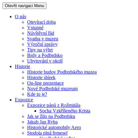
Otevřit navigaci
Menu
O nás
Otevírací doba
Vstupné
Návštěvní řád
Svatba v muzeu
Výroční zprávy
Tipy na výlet
Brdy a Podbrdsko
Ubytování v okolí
Historie
Historie budov Podbrdského muzea
Historie sbírek
On-line prezentace
Nové Podbrdské muzeum
Kde to je?
Expozice
Expozice pánů z Rožmitála
Socha Vzkříšeného Krista
Jak se žilo na Podbrdsku
Jakub Jan Ryba
Historické automobily Aero
Stodola plná řemesel