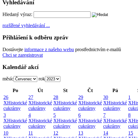
Vyhledávání
Hledaný výraz:
rozšířené vyhledávání ...
Přihlášení k odběru zpráv
Dostávejte
informace z našeho webu
prostřednictvím e-mailů
Chci se zaregistrovat
Kalendář akcí
měsíc
rok
Po
Út
St
Čt
Pá
26
27
28
29
30
1
X
Historické
X
Historické
X
Historické
X
Historické
X
Historické
X
His
cukrárny
cukrárny
cukrárny
cukrárny
cukrárny
cukr
3
4
5
6
7
8
X
Historické
X
Historické
X
Historické
X
Historické
X
Historické
X
His
cukrárny
cukrárny
cukrárny
cukrárny
cukrárny
cukr
10
11
12
13
14
15