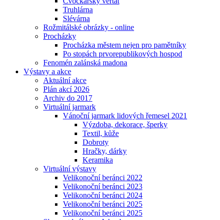
Cvočkařský veřtat
Truhlárna
Slévárna
Rožmitálské obrázky - online
Procházky
Procházka městem nejen pro pamětníky
Po stopách prvorepublikových hospod
Fenomén zalánská madona
Výstavy a akce
Aktuální akce
Plán akcí 2026
Archiv do 2017
Virtuální jarmark
Vánoční jarmark lidových řemesel 2021
Výzdoba, dekorace, šperky
Textil, kůže
Dobroty
Hračky, dárky
Keramika
Virtuální výstavy
Velikonoční beránci 2022
Velikonoční beránci 2023
Velikonoční beránci 2024
Velikonoční beránci 2025
Velikonoční beránci 2025