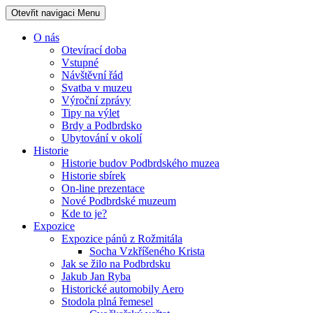
Otevřit navigaci
Menu
O nás
Otevírací doba
Vstupné
Návštěvní řád
Svatba v muzeu
Výroční zprávy
Tipy na výlet
Brdy a Podbrdsko
Ubytování v okolí
Historie
Historie budov Podbrdského muzea
Historie sbírek
On-line prezentace
Nové Podbrdské muzeum
Kde to je?
Expozice
Expozice pánů z Rožmitála
Socha Vzkříšeného Krista
Jak se žilo na Podbrdsku
Jakub Jan Ryba
Historické automobily Aero
Stodola plná řemesel