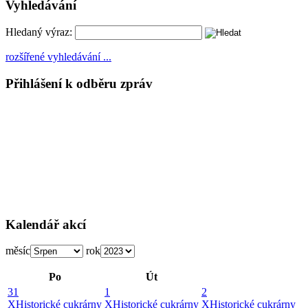
Vyhledávání
Hledaný výraz:
rozšířené vyhledávání ...
Přihlášení k odběru zpráv
Kalendář akcí
měsíc
rok
Po
Út
31
1
2
X
Historické cukrárny
X
Historické cukrárny
X
Historické cukrárny