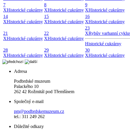
7
8
9
X
Historické cukrárny
X
Historické cukrárny
X
Historické cukrárny
14
15
16
X
Historické cukrárny
X
Historické cukrárny
X
Historické cukrárny
23
21
22
X
Rybův varhanní cyklus 
X
Historické cukrárny
X
Historické cukrárny
Historické cukrárny
28
29
30
X
Historické cukrárny
X
Historické cukrárny
X
Historické cukrárny
Adresa
Podbrdské muzeum
Palackého 10
262 42 Rožmitál pod Třemšínem
Společný e-mail
pm@podbrdskemuzeum.cz
tel.: 311 249 262
Důležité odkazy