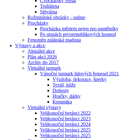
Cvočkařský veřtat
Truhlárna
Slévárna
Rožmitálské obrázky - online
Procházky
Procházka městem nejen pro pamětníky
Po stopách prvorepublikových hospod
Fenomén zalánská madona
Výstavy a akce
Aktuální akce
Plán akcí 2026
Archiv do 2017
Virtuální jarmark
Vánoční jarmark lidových řemesel 2021
Výzdoba, dekorace, šperky
Textil, kůže
Dobroty
Hračky, dárky
Keramika
Virtuální výstavy
Velikonoční beránci 2022
Velikonoční beránci 2023
Velikonoční beránci 2024
Velikonoční beránci 2025
Velikonoční beránci 2025