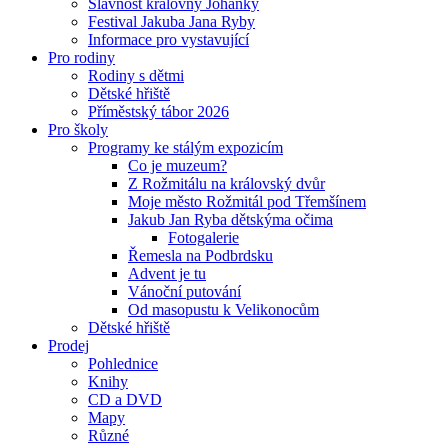
Slavnost královny Johanky
Festival Jakuba Jana Ryby
Informace pro vystavující
Pro rodiny
Rodiny s dětmi
Dětské hřiště
Příměstský tábor 2026
Pro školy
Programy ke stálým expozicím
Co je muzeum?
Z Rožmitálu na královský dvůr
Moje město Rožmitál pod Třemšínem
Jakub Jan Ryba dětskýma očima
Fotogalerie
Řemesla na Podbrdsku
Advent je tu
Vánoční putování
Od masopustu k Velikonocům
Dětské hřiště
Prodej
Pohlednice
Knihy
CD a DVD
Mapy
Různé