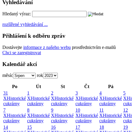
Vyhledávání
Hledaný výraz:
rozšířené vyhledávání ...
Přihlášení k odběru zpráv
Dostávejte
informace z našeho webu
prostřednictvím e-mailů
Chci se zaregistrovat
Kalendář akcí
měsíc
rok
Po
Út
St
Čt
Pá
31
1
2
3
4
5
X
Historické
X
Historické
X
Historické
X
Historické
X
Historické
X
Hi
cukrárny
cukrárny
cukrárny
cukrárny
cukrárny
cukr
7
8
9
10
11
12
X
Historické
X
Historické
X
Historické
X
Historické
X
Historické
X
Hi
cukrárny
cukrárny
cukrárny
cukrárny
cukrárny
cukr
14
15
16
17
18
19