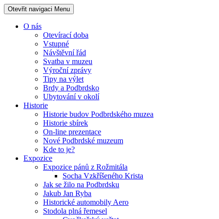
Otevřit navigaci
Menu
O nás
Otevírací doba
Vstupné
Návštěvní řád
Svatba v muzeu
Výroční zprávy
Tipy na výlet
Brdy a Podbrdsko
Ubytování v okolí
Historie
Historie budov Podbrdského muzea
Historie sbírek
On-line prezentace
Nové Podbrdské muzeum
Kde to je?
Expozice
Expozice pánů z Rožmitála
Socha Vzkříšeného Krista
Jak se žilo na Podbrdsku
Jakub Jan Ryba
Historické automobily Aero
Stodola plná řemesel