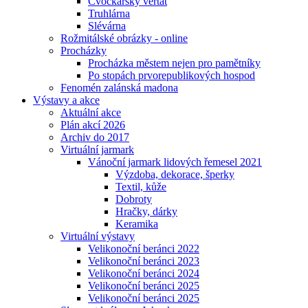
Cvočkařský veřtat
Truhlárna
Slévárna
Rožmitálské obrázky - online
Procházky
Procházka městem nejen pro pamětníky
Po stopách prvorepublikových hospod
Fenomén zalánská madona
Výstavy a akce
Aktuální akce
Plán akcí 2026
Archiv do 2017
Virtuální jarmark
Vánoční jarmark lidových řemesel 2021
Výzdoba, dekorace, šperky
Textil, kůže
Dobroty
Hračky, dárky
Keramika
Virtuální výstavy
Velikonoční beránci 2022
Velikonoční beránci 2023
Velikonoční beránci 2024
Velikonoční beránci 2025
Velikonoční beránci 2025