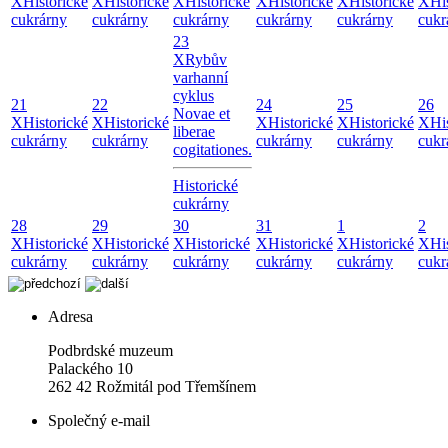
X
Historické
X
Historické
X
Historické
X
Historické
X
Historické
X
Hi
cukrárny
cukrárny
cukrárny
cukrárny
cukrárny
cukr
23
X
Rybův
varhanní
cyklus
21
22
24
25
26
Novae et
X
Historické
X
Historické
X
Historické
X
Historické
X
Hi
liberae
cukrárny
cukrárny
cukrárny
cukrárny
cukr
cogitationes.
Historické
cukrárny
28
29
30
31
1
2
X
Historické
X
Historické
X
Historické
X
Historické
X
Historické
X
Hi
cukrárny
cukrárny
cukrárny
cukrárny
cukrárny
cukr
Adresa
Podbrdské muzeum
Palackého 10
262 42 Rožmitál pod Třemšínem
Společný e-mail