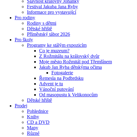
Slavnost královny Johanky
Festival Jakuba Jana Ryby
Informace pro vystavující
Pro rodiny
Rodiny s dětmi
Dětské hřiště
Příměstský tábor 2026
Pro školy
Programy ke stálým expozicím
Co je muzeum?
Z Rožmitálu na královský dvůr
Moje město Rožmitál pod Třemšínem
Jakub Jan Ryba dětskýma očima
Fotogalerie
Řemesla na Podbrdsku
Advent je tu
Vánoční putování
Od masopustu k Velikonocům
Dětské hřiště
Prodej
Pohlednice
Knihy
CD a DVD
Mapy
Různé