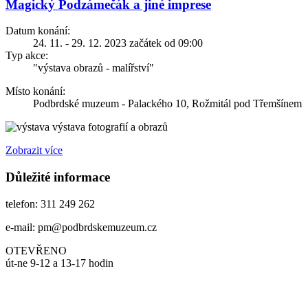
Magický Podzámečák a jiné imprese
Datum konání:
24. 11. - 29. 12. 2023 začátek od 09:00
Typ akce:
"výstava obrazů - malířství"
Místo konání:
Podbrdské muzeum - Palackého 10, Rožmitál pod Třemšínem
výstava fotografií a obrazů
Zobrazit více
Důležité informace
telefon: 311 249 262
e-mail: pm@podbrdskemuzeum.cz
OTEVŘENO
út-ne 9-12 a 13-17 hodin