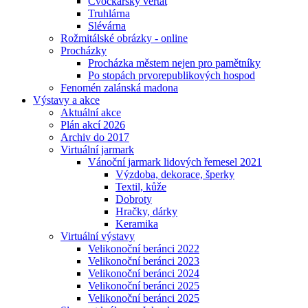
Cvočkařský veřtat
Truhlárna
Slévárna
Rožmitálské obrázky - online
Procházky
Procházka městem nejen pro pamětníky
Po stopách prvorepublikových hospod
Fenomén zalánská madona
Výstavy a akce
Aktuální akce
Plán akcí 2026
Archiv do 2017
Virtuální jarmark
Vánoční jarmark lidových řemesel 2021
Výzdoba, dekorace, šperky
Textil, kůže
Dobroty
Hračky, dárky
Keramika
Virtuální výstavy
Velikonoční beránci 2022
Velikonoční beránci 2023
Velikonoční beránci 2024
Velikonoční beránci 2025
Velikonoční beránci 2025