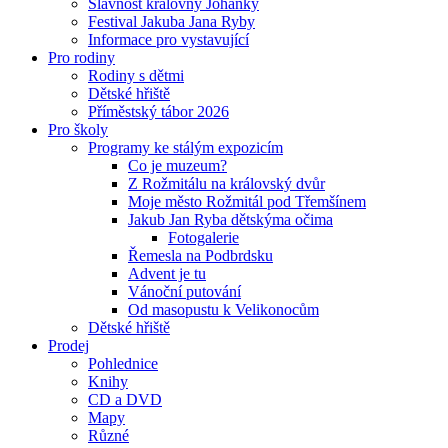
Slavnost královny Johanky
Festival Jakuba Jana Ryby
Informace pro vystavující
Pro rodiny
Rodiny s dětmi
Dětské hřiště
Příměstský tábor 2026
Pro školy
Programy ke stálým expozicím
Co je muzeum?
Z Rožmitálu na královský dvůr
Moje město Rožmitál pod Třemšínem
Jakub Jan Ryba dětskýma očima
Fotogalerie
Řemesla na Podbrdsku
Advent je tu
Vánoční putování
Od masopustu k Velikonocům
Dětské hřiště
Prodej
Pohlednice
Knihy
CD a DVD
Mapy
Různé