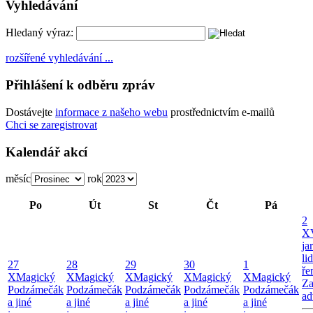
Vyhledávání
Hledaný výraz:
rozšířené vyhledávání ...
Přihlášení k odběru zpráv
Dostávejte
informace z našeho webu
prostřednictvím e-mailů
Chci se zaregistrovat
Kalendář akcí
měsíc
rok
Po
Út
St
Čt
Pá
2
X
ja
li
27
28
29
30
1
ře
X
Magický
X
Magický
X
Magický
X
Magický
X
Magický
Za
Podzámečák
Podzámečák
Podzámečák
Podzámečák
Podzámečák
ad
a jiné
a jiné
a jiné
a jiné
a jiné