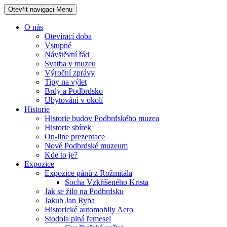
Otevřit navigaci
Menu
O nás
Otevírací doba
Vstupné
Návštěvní řád
Svatba v muzeu
Výroční zprávy
Tipy na výlet
Brdy a Podbrdsko
Ubytování v okolí
Historie
Historie budov Podbrdského muzea
Historie sbírek
On-line prezentace
Nové Podbrdské muzeum
Kde to je?
Expozice
Expozice pánů z Rožmitála
Socha Vzkříšeného Krista
Jak se žilo na Podbrdsku
Jakub Jan Ryba
Historické automobily Aero
Stodola plná řemesel