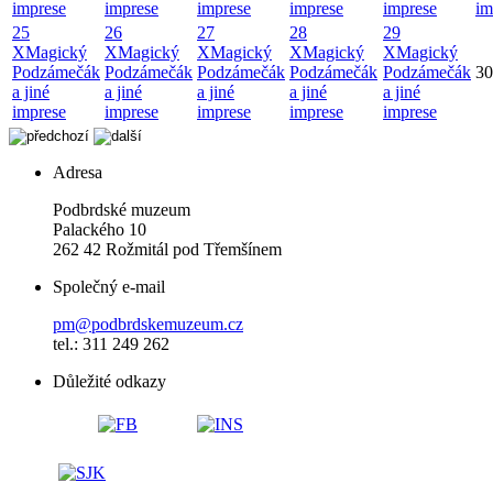
imprese
imprese
imprese
imprese
imprese
im
25
26
27
28
29
X
Magický
X
Magický
X
Magický
X
Magický
X
Magický
Podzámečák
Podzámečák
Podzámečák
Podzámečák
Podzámečák
30
a jiné
a jiné
a jiné
a jiné
a jiné
imprese
imprese
imprese
imprese
imprese
Adresa
Podbrdské muzeum
Palackého 10
262 42 Rožmitál pod Třemšínem
Společný e-mail
pm@podbrdskemuzeum.cz
tel.: 311 249 262
Důležité odkazy