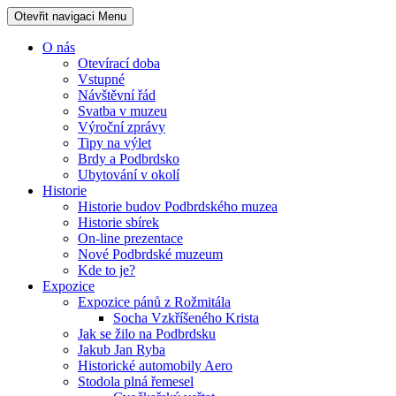
Otevřit navigaci
Menu
O nás
Otevírací doba
Vstupné
Návštěvní řád
Svatba v muzeu
Výroční zprávy
Tipy na výlet
Brdy a Podbrdsko
Ubytování v okolí
Historie
Historie budov Podbrdského muzea
Historie sbírek
On-line prezentace
Nové Podbrdské muzeum
Kde to je?
Expozice
Expozice pánů z Rožmitála
Socha Vzkříšeného Krista
Jak se žilo na Podbrdsku
Jakub Jan Ryba
Historické automobily Aero
Stodola plná řemesel