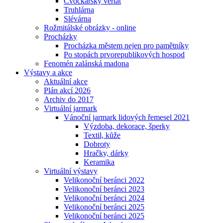
Cvočkařský veřtat
Truhlárna
Slévárna
Rožmitálské obrázky - online
Procházky
Procházka městem nejen pro pamětníky
Po stopách prvorepublikových hospod
Fenomén zalánská madona
Výstavy a akce
Aktuální akce
Plán akcí 2026
Archiv do 2017
Virtuální jarmark
Vánoční jarmark lidových řemesel 2021
Výzdoba, dekorace, šperky
Textil, kůže
Dobroty
Hračky, dárky
Keramika
Virtuální výstavy
Velikonoční beránci 2022
Velikonoční beránci 2023
Velikonoční beránci 2024
Velikonoční beránci 2025
Velikonoční beránci 2025