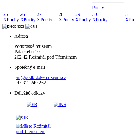
Pocity
25
26
27
28
29
30
31
X
Pocity
X
Pocity
X
Pocity
X
Pocity
X
Pocity
X
Pocity
X
Po
Adresa
Podbrdské muzeum
Palackého 10
262 42 Rožmitál pod Třemšínem
Společný e-mail
pm@podbrdskemuzeum.cz
tel.: 311 249 262
Důležité odkazy