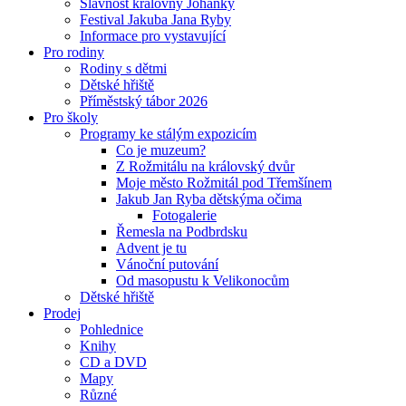
Slavnost královny Johanky
Festival Jakuba Jana Ryby
Informace pro vystavující
Pro rodiny
Rodiny s dětmi
Dětské hřiště
Příměstský tábor 2026
Pro školy
Programy ke stálým expozicím
Co je muzeum?
Z Rožmitálu na královský dvůr
Moje město Rožmitál pod Třemšínem
Jakub Jan Ryba dětskýma očima
Fotogalerie
Řemesla na Podbrdsku
Advent je tu
Vánoční putování
Od masopustu k Velikonocům
Dětské hřiště
Prodej
Pohlednice
Knihy
CD a DVD
Mapy
Různé