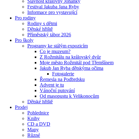
Slavnost královny Johanky
Festival Jakuba Jana Ryby
Informace pro vystavující
Pro rodiny
Rodiny s dětmi
Dětské hřiště
Příměstský tábor 2026
Pro školy
Programy ke stálým expozicím
Co je muzeum?
Z Rožmitálu na královský dvůr
Moje město Rožmitál pod Třemšínem
Jakub Jan Ryba dětskýma očima
Fotogalerie
Řemesla na Podbrdsku
Advent je tu
Vánoční putování
Od masopustu k Velikonocům
Dětské hřiště
Prodej
Pohlednice
Knihy
CD a DVD
Mapy
Různé