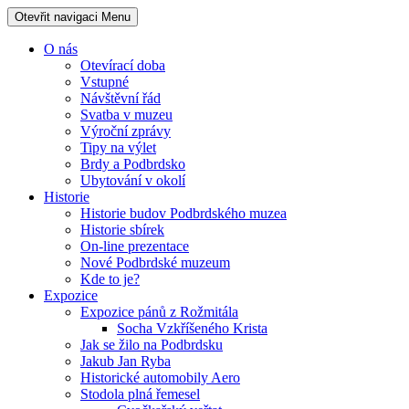
Otevřit navigaci
Menu
O nás
Otevírací doba
Vstupné
Návštěvní řád
Svatba v muzeu
Výroční zprávy
Tipy na výlet
Brdy a Podbrdsko
Ubytování v okolí
Historie
Historie budov Podbrdského muzea
Historie sbírek
On-line prezentace
Nové Podbrdské muzeum
Kde to je?
Expozice
Expozice pánů z Rožmitála
Socha Vzkříšeného Krista
Jak se žilo na Podbrdsku
Jakub Jan Ryba
Historické automobily Aero
Stodola plná řemesel