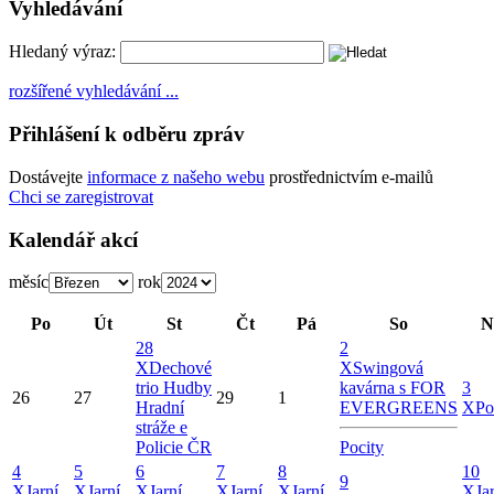
Vyhledávání
Hledaný výraz:
rozšířené vyhledávání ...
Přihlášení k odběru zpráv
Dostávejte
informace z našeho webu
prostřednictvím e-mailů
Chci se zaregistrovat
Kalendář akcí
měsíc
rok
Po
Út
St
Čt
Pá
So
N
28
2
X
Dechové
X
Swingová
trio Hudby
kavárna s FOR
3
26
27
29
1
Hradní
EVERGREENS
X
Po
stráže e
Policie ČR
Pocity
4
5
6
7
8
10
9
X
Jarní
X
Jarní
X
Jarní
X
Jarní
X
Jarní
X
Ja