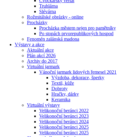
Cvočkařský veřtat
Truhlárna
Slévárna
Rožmitálské obrázky - online
Procházky
Procházka městem nejen pro pamětníky
Po stopách prvorepublikových hospod
Fenomén zalánská madona
Výstavy a akce
Aktuální akce
Plán akcí 2026
Archiv do 2017
Virtuální jarmark
Vánoční jarmark lidových řemesel 2021
Výzdoba, dekorace, šperky
Textil, kůže
Dobroty
Hračky, dárky
Keramika
Virtuální výstavy
Velikonoční beránci 2022
Velikonoční beránci 2023
Velikonoční beránci 2024
Velikonoční beránci 2025
Velikonoční beránci 2025