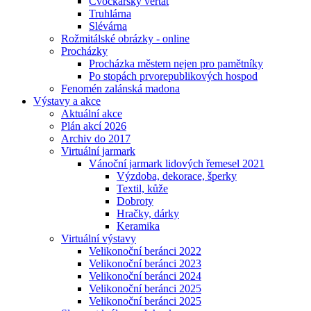
Cvočkařský veřtat
Truhlárna
Slévárna
Rožmitálské obrázky - online
Procházky
Procházka městem nejen pro pamětníky
Po stopách prvorepublikových hospod
Fenomén zalánská madona
Výstavy a akce
Aktuální akce
Plán akcí 2026
Archiv do 2017
Virtuální jarmark
Vánoční jarmark lidových řemesel 2021
Výzdoba, dekorace, šperky
Textil, kůže
Dobroty
Hračky, dárky
Keramika
Virtuální výstavy
Velikonoční beránci 2022
Velikonoční beránci 2023
Velikonoční beránci 2024
Velikonoční beránci 2025
Velikonoční beránci 2025