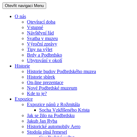
Otevřit navigaci
Menu
O nás
Otevírací doba
Vstupné
Návštěvní řád
Svatba v muzeu
Výroční zprávy
Tipy na výlet
Brdy a Podbrdsko
Ubytování v okolí
Historie
Historie budov Podbrdského muzea
Historie sbírek
On-line prezentace
Nové Podbrdské muzeum
Kde to je?
Expozice
Expozice pánů z Rožmitála
Socha Vzkříšeného Krista
Jak se žilo na Podbrdsku
Jakub Jan Ryba
Historické automobily Aero
Stodola plná řemesel