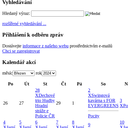
Vyhledávání
Hledaný výraz:
rozšířené vyhledávání ...
Přihlášení k odběru zpráv
Dostávejte
informace z našeho webu
prostřednictvím e-mailů
Chci se zaregistrovat
Kalendář akcí
měsíc
rok
Po
Út
St
Čt
Pá
So
N
28
2
X
Dechové
X
Swingová
trio Hudby
kavárna s FOR
3
26
27
29
1
Hradní
EVERGREENS
X
Po
stráže e
Policie ČR
Pocity
4
5
6
7
8
10
9
X
Jarní
X
Jarní
X
Jarní
X
Jarní
X
Jarní
X
Ja