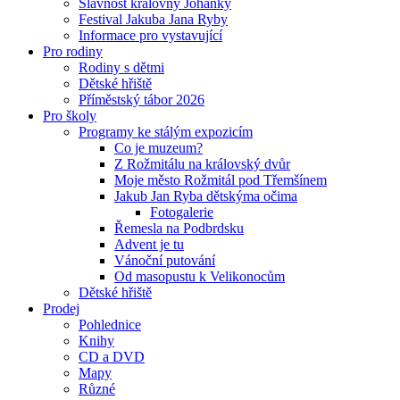
Slavnost královny Johanky
Festival Jakuba Jana Ryby
Informace pro vystavující
Pro rodiny
Rodiny s dětmi
Dětské hřiště
Příměstský tábor 2026
Pro školy
Programy ke stálým expozicím
Co je muzeum?
Z Rožmitálu na královský dvůr
Moje město Rožmitál pod Třemšínem
Jakub Jan Ryba dětskýma očima
Fotogalerie
Řemesla na Podbrdsku
Advent je tu
Vánoční putování
Od masopustu k Velikonocům
Dětské hřiště
Prodej
Pohlednice
Knihy
CD a DVD
Mapy
Různé