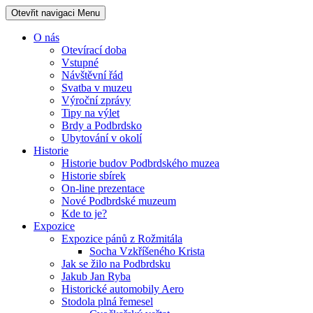
Otevřit navigaci
Menu
O nás
Otevírací doba
Vstupné
Návštěvní řád
Svatba v muzeu
Výroční zprávy
Tipy na výlet
Brdy a Podbrdsko
Ubytování v okolí
Historie
Historie budov Podbrdského muzea
Historie sbírek
On-line prezentace
Nové Podbrdské muzeum
Kde to je?
Expozice
Expozice pánů z Rožmitála
Socha Vzkříšeného Krista
Jak se žilo na Podbrdsku
Jakub Jan Ryba
Historické automobily Aero
Stodola plná řemesel