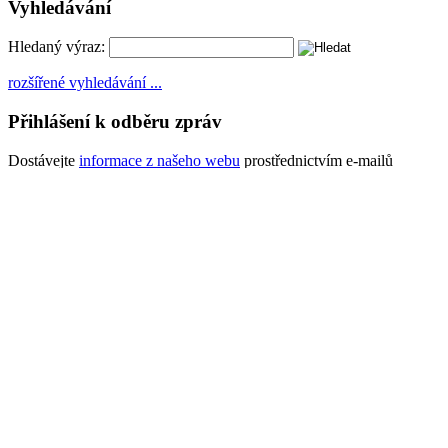
Vyhledávání
Hledaný výraz:
rozšířené vyhledávání ...
Přihlášení k odběru zpráv
Dostávejte
informace z našeho webu
prostřednictvím e-mailů
Chci se zaregistrovat
Kalendář akcí
měsíc
rok
Po
Út
St
Čt
Pá
1
2
3
4
5
X
Pocity
X
Pocity
X
Pocity
X
Pocity
X
Pocity
8
9
10
11
12
X
Pocity
X
Pocity
X
Pocity
X
Pocity
X
Pocity
18
19
15
16
17
X
Sumarizace
X
Sumarizac
25