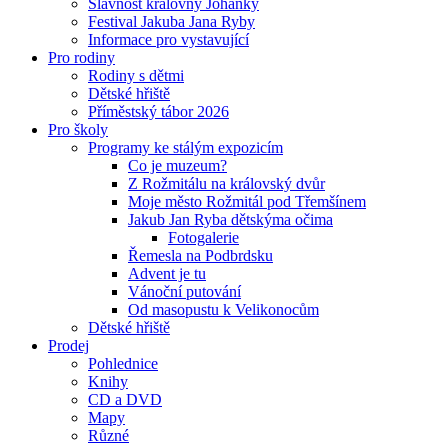
Slavnost královny Johanky
Festival Jakuba Jana Ryby
Informace pro vystavující
Pro rodiny
Rodiny s dětmi
Dětské hřiště
Příměstský tábor 2026
Pro školy
Programy ke stálým expozicím
Co je muzeum?
Z Rožmitálu na královský dvůr
Moje město Rožmitál pod Třemšínem
Jakub Jan Ryba dětskýma očima
Fotogalerie
Řemesla na Podbrdsku
Advent je tu
Vánoční putování
Od masopustu k Velikonocům
Dětské hřiště
Prodej
Pohlednice
Knihy
CD a DVD
Mapy
Různé