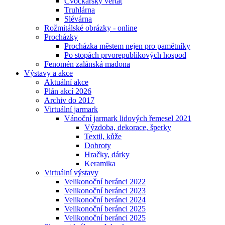
Cvočkařský veřtat
Truhlárna
Slévárna
Rožmitálské obrázky - online
Procházky
Procházka městem nejen pro pamětníky
Po stopách prvorepublikových hospod
Fenomén zalánská madona
Výstavy a akce
Aktuální akce
Plán akcí 2026
Archiv do 2017
Virtuální jarmark
Vánoční jarmark lidových řemesel 2021
Výzdoba, dekorace, šperky
Textil, kůže
Dobroty
Hračky, dárky
Keramika
Virtuální výstavy
Velikonoční beránci 2022
Velikonoční beránci 2023
Velikonoční beránci 2024
Velikonoční beránci 2025
Velikonoční beránci 2025