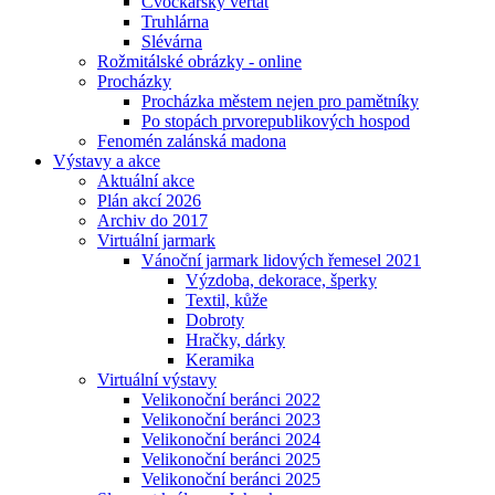
Cvočkařský veřtat
Truhlárna
Slévárna
Rožmitálské obrázky - online
Procházky
Procházka městem nejen pro pamětníky
Po stopách prvorepublikových hospod
Fenomén zalánská madona
Výstavy a akce
Aktuální akce
Plán akcí 2026
Archiv do 2017
Virtuální jarmark
Vánoční jarmark lidových řemesel 2021
Výzdoba, dekorace, šperky
Textil, kůže
Dobroty
Hračky, dárky
Keramika
Virtuální výstavy
Velikonoční beránci 2022
Velikonoční beránci 2023
Velikonoční beránci 2024
Velikonoční beránci 2025
Velikonoční beránci 2025