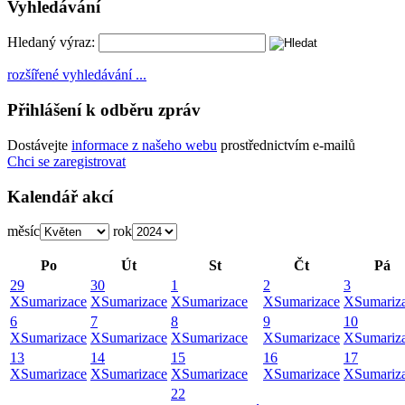
Vyhledávání
Hledaný výraz:
rozšířené vyhledávání ...
Přihlášení k odběru zpráv
Dostávejte
informace z našeho webu
prostřednictvím e-mailů
Chci se zaregistrovat
Kalendář akcí
měsíc
rok
Po
Út
St
Čt
Pá
29
30
1
2
3
X
Sumarizace
X
Sumarizace
X
Sumarizace
X
Sumarizace
X
Sumariz
6
7
8
9
10
X
Sumarizace
X
Sumarizace
X
Sumarizace
X
Sumarizace
X
Sumariz
13
14
15
16
17
X
Sumarizace
X
Sumarizace
X
Sumarizace
X
Sumarizace
X
Sumariz
22