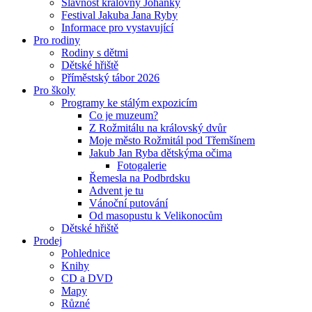
Slavnost královny Johanky
Festival Jakuba Jana Ryby
Informace pro vystavující
Pro rodiny
Rodiny s dětmi
Dětské hřiště
Příměstský tábor 2026
Pro školy
Programy ke stálým expozicím
Co je muzeum?
Z Rožmitálu na královský dvůr
Moje město Rožmitál pod Třemšínem
Jakub Jan Ryba dětskýma očima
Fotogalerie
Řemesla na Podbrdsku
Advent je tu
Vánoční putování
Od masopustu k Velikonocům
Dětské hřiště
Prodej
Pohlednice
Knihy
CD a DVD
Mapy
Různé