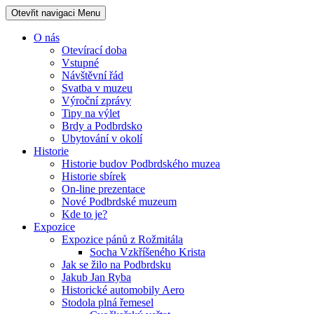
Otevřit navigaci
Menu
O nás
Otevírací doba
Vstupné
Návštěvní řád
Svatba v muzeu
Výroční zprávy
Tipy na výlet
Brdy a Podbrdsko
Ubytování v okolí
Historie
Historie budov Podbrdského muzea
Historie sbírek
On-line prezentace
Nové Podbrdské muzeum
Kde to je?
Expozice
Expozice pánů z Rožmitála
Socha Vzkříšeného Krista
Jak se žilo na Podbrdsku
Jakub Jan Ryba
Historické automobily Aero
Stodola plná řemesel