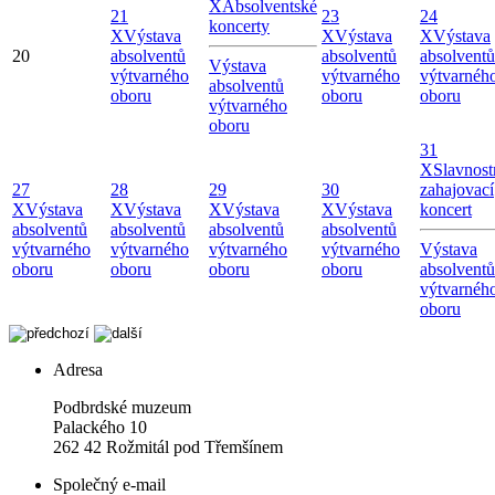
X
Absolventské
21
23
24
koncerty
X
Výstava
X
Výstava
X
Výstava
20
absolventů
absolventů
absolventů
Výstava
výtvarného
výtvarného
výtvarnéh
absolventů
oboru
oboru
oboru
výtvarného
oboru
31
X
Slavnost
27
28
29
30
zahajovací
X
Výstava
X
Výstava
X
Výstava
X
Výstava
koncert
absolventů
absolventů
absolventů
absolventů
výtvarného
výtvarného
výtvarného
výtvarného
Výstava
oboru
oboru
oboru
oboru
absolventů
výtvarnéh
oboru
Adresa
Podbrdské muzeum
Palackého 10
262 42 Rožmitál pod Třemšínem
Společný e-mail