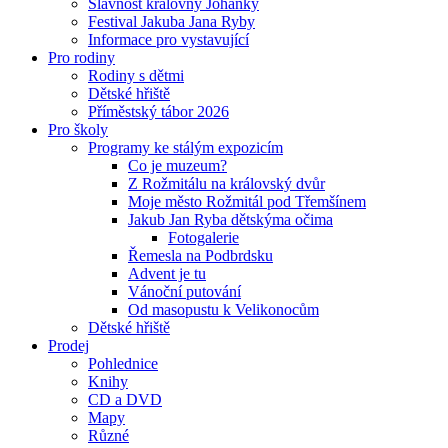
Slavnost královny Johanky
Festival Jakuba Jana Ryby
Informace pro vystavující
Pro rodiny
Rodiny s dětmi
Dětské hřiště
Příměstský tábor 2026
Pro školy
Programy ke stálým expozicím
Co je muzeum?
Z Rožmitálu na královský dvůr
Moje město Rožmitál pod Třemšínem
Jakub Jan Ryba dětskýma očima
Fotogalerie
Řemesla na Podbrdsku
Advent je tu
Vánoční putování
Od masopustu k Velikonocům
Dětské hřiště
Prodej
Pohlednice
Knihy
CD a DVD
Mapy
Různé