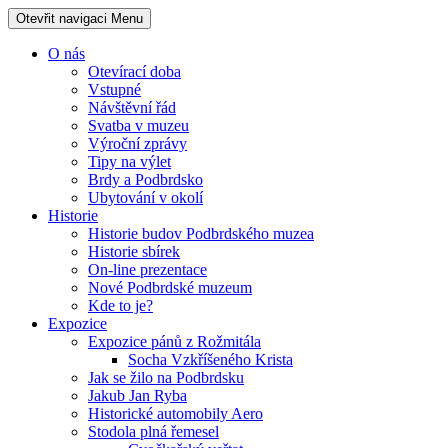
Otevřit navigaci
Menu
O nás
Otevírací doba
Vstupné
Návštěvní řád
Svatba v muzeu
Výroční zprávy
Tipy na výlet
Brdy a Podbrdsko
Ubytování v okolí
Historie
Historie budov Podbrdského muzea
Historie sbírek
On-line prezentace
Nové Podbrdské muzeum
Kde to je?
Expozice
Expozice pánů z Rožmitála
Socha Vzkříšeného Krista
Jak se žilo na Podbrdsku
Jakub Jan Ryba
Historické automobily Aero
Stodola plná řemesel