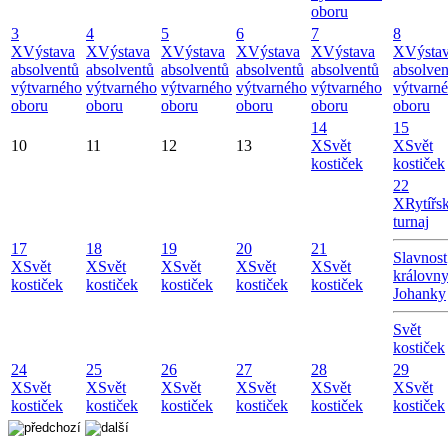
oboru
3
4
5
6
7
8
X
Výstava
X
Výstava
X
Výstava
X
Výstava
X
Výstava
X
Výsta
absolventů
absolventů
absolventů
absolventů
absolventů
absolven
výtvarného
výtvarného
výtvarného
výtvarného
výtvarného
výtvarn
oboru
oboru
oboru
oboru
oboru
oboru
14
15
10
11
12
13
X
Svět
X
Svět
kostiček
kostiček
22
X
Rytířs
turnaj
17
18
19
20
21
Slavnost
X
Svět
X
Svět
X
Svět
X
Svět
X
Svět
královn
kostiček
kostiček
kostiček
kostiček
kostiček
Johanky
Svět
kostiček
24
25
26
27
28
29
X
Svět
X
Svět
X
Svět
X
Svět
X
Svět
X
Svět
kostiček
kostiček
kostiček
kostiček
kostiček
kostiček