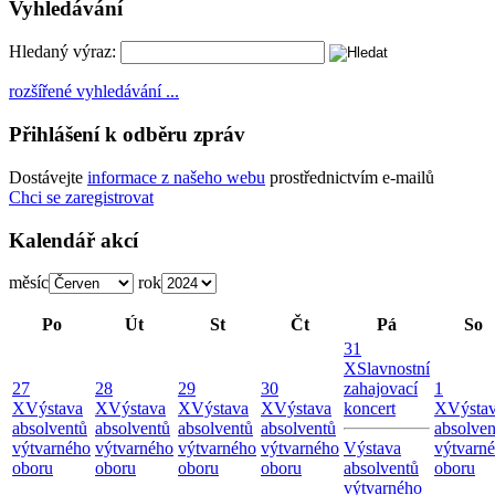
Vyhledávání
Hledaný výraz:
rozšířené vyhledávání ...
Přihlášení k odběru zpráv
Dostávejte
informace z našeho webu
prostřednictvím e-mailů
Chci se zaregistrovat
Kalendář akcí
měsíc
rok
Po
Út
St
Čt
Pá
So
31
X
Slavnostní
27
28
29
30
zahajovací
1
X
Výstava
X
Výstava
X
Výstava
X
Výstava
koncert
X
Výsta
absolventů
absolventů
absolventů
absolventů
absolven
výtvarného
výtvarného
výtvarného
výtvarného
Výstava
výtvarn
oboru
oboru
oboru
oboru
absolventů
oboru
výtvarného