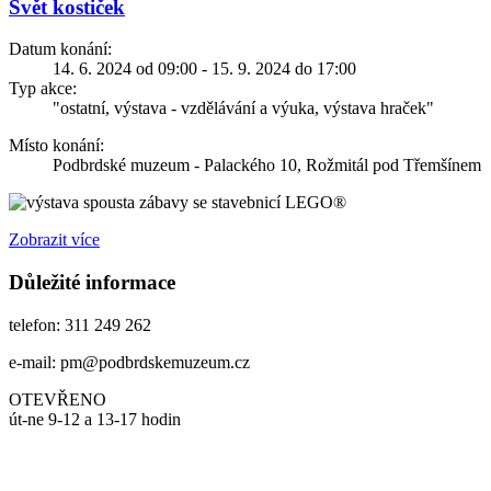
Svět kostiček
Datum konání:
14. 6. 2024 od 09:00 - 15. 9. 2024 do 17:00
Typ akce:
"ostatní, výstava - vzdělávání a výuka, výstava hraček"
Místo konání:
Podbrdské muzeum - Palackého 10, Rožmitál pod Třemšínem
spousta zábavy se stavebnicí LEGO®
Zobrazit více
Důležité informace
telefon: 311 249 262
e-mail: pm@podbrdskemuzeum.cz
OTEVŘENO
út-ne 9-12 a 13-17 hodin