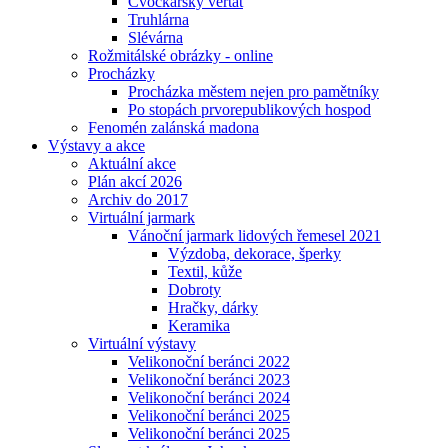
Cvočkařský veřtat
Truhlárna
Slévárna
Rožmitálské obrázky - online
Procházky
Procházka městem nejen pro pamětníky
Po stopách prvorepublikových hospod
Fenomén zalánská madona
Výstavy a akce
Aktuální akce
Plán akcí 2026
Archiv do 2017
Virtuální jarmark
Vánoční jarmark lidových řemesel 2021
Výzdoba, dekorace, šperky
Textil, kůže
Dobroty
Hračky, dárky
Keramika
Virtuální výstavy
Velikonoční beránci 2022
Velikonoční beránci 2023
Velikonoční beránci 2024
Velikonoční beránci 2025
Velikonoční beránci 2025