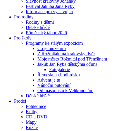
Slavnost královny Johanky
Festival Jakuba Jana Ryby
Informace pro vystavující
Pro rodiny
Rodiny s dětmi
Dětské hřiště
Příměstský tábor 2026
Pro školy
Programy ke stálým expozicím
Co je muzeum?
Z Rožmitálu na královský dvůr
Moje město Rožmitál pod Třemšínem
Jakub Jan Ryba dětskýma očima
Fotogalerie
Řemesla na Podbrdsku
Advent je tu
Vánoční putování
Od masopustu k Velikonocům
Dětské hřiště
Prodej
Pohlednice
Knihy
CD a DVD
Mapy
Různé