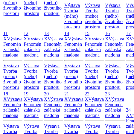
(mého)
(mého)
(mého)
Výstava
Výstava
Výstava
Výs
životního
životního
životního
Tvorba
Tvorba
Tvorba
Tvo
prostoru
prostoru
prostoru
(mého)
(mého)
(mého)
(mé
životního
životního
životního
živo
prostoru
prostoru
prostoru
pros
11
12
13
14
15
16
17
X
Výstava
X
Výstava
X
Výstava
X
Výstava
X
Výstava
X
Výstava
X
Vý
Fenomén
Fenomén
Fenomén
Fenomén
Fenomén
Fenomén
Fen
zalánská
zalánská
zalánská
zalánská
zalánská
zalánská
zalá
madona
madona
madona
madona
madona
madona
mad
Výstava
Výstava
Výstava
Výstava
Výstava
Výstava
Výs
Tvorba
Tvorba
Tvorba
Tvorba
Tvorba
Tvorba
Tvo
(mého)
(mého)
(mého)
(mého)
(mého)
(mého)
(mé
životního
životního
životního
životního
životního
životního
živo
prostoru
prostoru
prostoru
prostoru
prostoru
prostoru
pros
18
19
20
21
22
23
X
Výstava
X
Výstava
X
Výstava
X
Výstava
X
Výstava
X
Výstava
Fenomén
Fenomén
Fenomén
Fenomén
Fenomén
Fenomén
zalánská
zalánská
zalánská
zalánská
zalánská
zalánská
24
madona
madona
madona
madona
madona
madona
X
Vý
Fen
Výstava
Výstava
Výstava
Výstava
Výstava
Výstava
zalá
Tvorba
Tvorba
Tvorba
Tvorba
Tvorba
Tvorba
mad