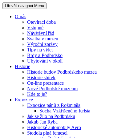
Otevřit navigaci
Menu
O nás
Otevírací doba
Vstupné
Návštěvní řád
Svatba v muzeu
Výroční zprávy
Tipy na výlet
Brdy a Podbrdsko
Ubytování v okolí
Historie
Historie budov Podbrdského muzea
Historie sbírek
On-line prezentace
Nové Podbrdské muzeum
Kde to je?
Expozice
Expozice pánů z Rožmitála
Socha Vzkříšeného Krista
Jak se žilo na Podbrdsku
Jakub Jan Ryba
Historické automobily Aero
Stodola plná řemesel