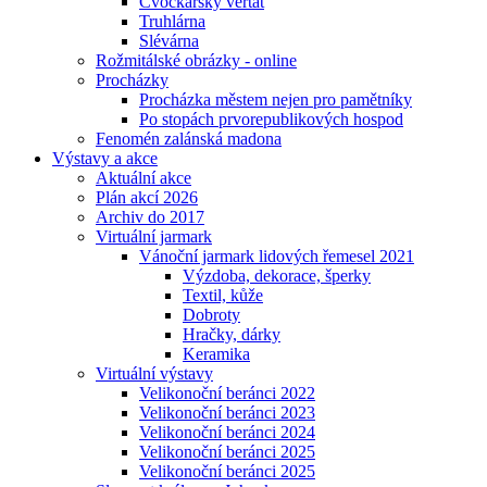
Cvočkařský veřtat
Truhlárna
Slévárna
Rožmitálské obrázky - online
Procházky
Procházka městem nejen pro pamětníky
Po stopách prvorepublikových hospod
Fenomén zalánská madona
Výstavy a akce
Aktuální akce
Plán akcí 2026
Archiv do 2017
Virtuální jarmark
Vánoční jarmark lidových řemesel 2021
Výzdoba, dekorace, šperky
Textil, kůže
Dobroty
Hračky, dárky
Keramika
Virtuální výstavy
Velikonoční beránci 2022
Velikonoční beránci 2023
Velikonoční beránci 2024
Velikonoční beránci 2025
Velikonoční beránci 2025