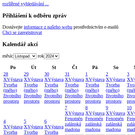
rozšířené vyhledávání ...
Přihlášení k odběru zpráv
Dostávejte
informace z našeho webu
prostřednictvím e-mailů
Chci se zaregistrovat
Kalendář akcí
měsíc
rok
Po
Út
St
Čt
Pá
So
28
29
30
31
1
2
3
X
Výstava
X
Výstava
X
Výstava
X
Výstava
X
Výstava
X
Výstava
X
Vý
Tvorba
Tvorba
Tvorba
Tvorba
Tvorba
Tvorba
Tvo
(mého)
(mého)
(mého)
(mého)
(mého)
(mého)
(mé
životního
životního
životního
životního
životního
životního
živo
prostoru
prostoru
prostoru
prostoru
prostoru
prostoru
pros
7
8
9
10
X
Výstava
X
Výstava
X
Výstava
X
Vý
Fenomén
Fenomén
Fenomén
Fen
4
5
6
zalánská
zalánská
zalánská
zalá
X
Výstava
X
Výstava
X
Výstava
madona
madona
madona
mad
Tvorba
Tvorba
Tvorba