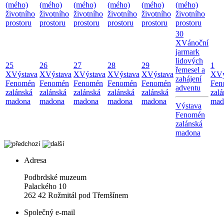
(mého)
(mého)
(mého)
(mého)
(mého)
(mého)
životního
životního
životního
životního
životního
životního
prostoru
prostoru
prostoru
prostoru
prostoru
prostoru
30
X
Vánoční
jarmark
lidových
25
26
27
28
29
1
řemesel a
X
Výstava
X
Výstava
X
Výstava
X
Výstava
X
Výstava
X
Vý
zahájení
Fenomén
Fenomén
Fenomén
Fenomén
Fenomén
Fen
adventu
zalánská
zalánská
zalánská
zalánská
zalánská
zalá
madona
madona
madona
madona
madona
mad
Výstava
Fenomén
zalánská
madona
Adresa
Podbrdské muzeum
Palackého 10
262 42 Rožmitál pod Třemšínem
Společný e-mail