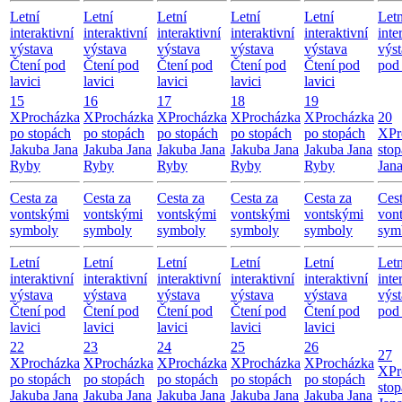
Letní
Letní
Letní
Letní
Letní
Letn
interaktivní
interaktivní
interaktivní
interaktivní
interaktivní
inte
výstava
výstava
výstava
výstava
výstava
výst
Čtení pod
Čtení pod
Čtení pod
Čtení pod
Čtení pod
pod 
lavici
lavici
lavici
lavici
lavici
15
16
17
18
19
X
Procházka
X
Procházka
X
Procházka
X
Procházka
X
Procházka
20
po stopách
po stopách
po stopách
po stopách
po stopách
X
Pr
Jakuba Jana
Jakuba Jana
Jakuba Jana
Jakuba Jana
Jakuba Jana
sto
Ryby
Ryby
Ryby
Ryby
Ryby
Jan
Cesta za
Cesta za
Cesta za
Cesta za
Cesta za
Cest
vontskými
vontskými
vontskými
vontskými
vontskými
von
symboly
symboly
symboly
symboly
symboly
sym
Letní
Letní
Letní
Letní
Letní
Letn
interaktivní
interaktivní
interaktivní
interaktivní
interaktivní
inte
výstava
výstava
výstava
výstava
výstava
výst
Čtení pod
Čtení pod
Čtení pod
Čtení pod
Čtení pod
pod 
lavici
lavici
lavici
lavici
lavici
22
23
24
25
26
27
X
Procházka
X
Procházka
X
Procházka
X
Procházka
X
Procházka
X
Pr
po stopách
po stopách
po stopách
po stopách
po stopách
sto
Jakuba Jana
Jakuba Jana
Jakuba Jana
Jakuba Jana
Jakuba Jana