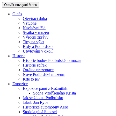
Otevřit navigaci
Menu
O nás
Otevírací doba
Vstupné
Návštěvní řád
Svatba v muzeu
Výroční zprávy
Tipy na výlet
Brdy a Podbrdsko
Ubytování v okolí
Historie
Historie budov Podbrdského muzea
Historie sbírek
On-line prezentace
Nové Podbrdské muzeum
Kde to je?
Expozice
Expozice pánů z Rožmitála
Socha Vzkříšeného Krista
Jak se žilo na Podbrdsku
Jakub Jan Ryba
Historické automobily Aero
Stodola plná řemesel