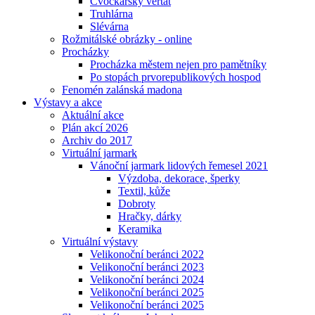
Cvočkařský veřtat
Truhlárna
Slévárna
Rožmitálské obrázky - online
Procházky
Procházka městem nejen pro pamětníky
Po stopách prvorepublikových hospod
Fenomén zalánská madona
Výstavy a akce
Aktuální akce
Plán akcí 2026
Archiv do 2017
Virtuální jarmark
Vánoční jarmark lidových řemesel 2021
Výzdoba, dekorace, šperky
Textil, kůže
Dobroty
Hračky, dárky
Keramika
Virtuální výstavy
Velikonoční beránci 2022
Velikonoční beránci 2023
Velikonoční beránci 2024
Velikonoční beránci 2025
Velikonoční beránci 2025