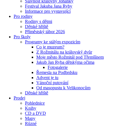
Slavnost královny Johanky
Festival Jakuba Jana Ryby
Informace pro vystavující
Pro rodiny
Rodiny s dětmi
Dětské hřiště
Příměstský tábor 2026
Pro školy
Programy ke stálým expozicím
Co je muzeum?
Z Rožmitálu na královský dvůr
Moje město Rožmitál pod Třemšínem
Jakub Jan Ryba dětskýma očima
Fotogalerie
Řemesla na Podbrdsku
Advent je tu
Vánoční putování
Od masopustu k Velikonocům
Dětské hřiště
Prodej
Pohlednice
Knihy
CD a DVD
Mapy
Různé