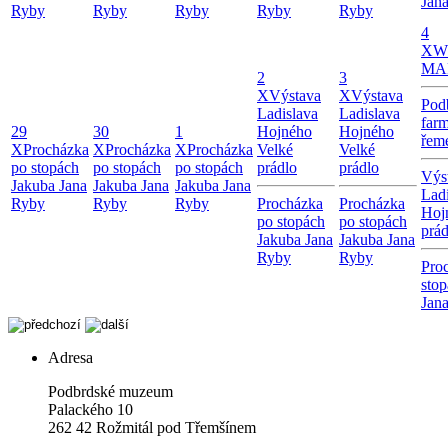
Jan
Ryby
Ryby
Ryby
Ryby
Ryby
4
X
W
MA
2
3
X
Výstava
X
Výstava
Pod
Ladislava
Ladislava
farm
29
30
1
Hojného
Hojného
řeme
X
Procházka
X
Procházka
X
Procházka
Velké
Velké
po stopách
po stopách
po stopách
prádlo
prádlo
Výs
Jakuba Jana
Jakuba Jana
Jakuba Jana
Lad
Ryby
Ryby
Ryby
Procházka
Procházka
Hoj
po stopách
po stopách
prád
Jakuba Jana
Jakuba Jana
Ryby
Ryby
Pro
sto
Jan
Adresa
Podbrdské muzeum
Palackého 10
262 42 Rožmitál pod Třemšínem