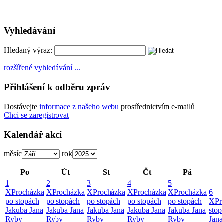
Vyhledávání
Hledaný výraz:
rozšířené vyhledávání ...
Přihlášení k odběru zpráv
Dostávejte
informace z našeho webu
prostřednictvím e-mailů
Chci se zaregistrovat
Kalendář akcí
měsíc
rok
Po
Út
St
Čt
Pá
1
2
3
4
5
X
Procházka
X
Procházka
X
Procházka
X
Procházka
X
Procházka
6
po stopách
po stopách
po stopách
po stopách
po stopách
X
Pr
Jakuba Jana
Jakuba Jana
Jakuba Jana
Jakuba Jana
Jakuba Jana
sto
Ryby
Ryby
Ryby
Ryby
Ryby
Jan