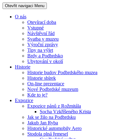
Otevřit navigaci
Menu
O nás
Otevírací doba
Vstupné
Návštěvní řád
Svatba v muzeu
Výroční zprávy
Tipy na výlet
Brdy a Podbrdsko
Ubytování v okolí
Historie
Historie budov Podbrdského muzea
Historie sbírek
On-line prezentace
Nové Podbrdské muzeum
Kde to je?
Expozice
Expozice pánů z Rožmitála
Socha Vzkříšeného Krista
Jak se žilo na Podbrdsku
Jakub Jan Ryba
Historické automobily Aero
Stodola plná řemesel