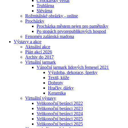
Cvočkařský veřtat
Truhlárna
Slévárna
Rožmitálské obrázky - online
Procházky
Procházka městem nejen pro pamětníky
Po stopách prvorepublikových hospod
Fenomén zalánská madona
Výstavy a akce
Aktuální akce
Plán akcí 2026
Archiv do 2017
Virtuální jarmark
Vánoční jarmark lidových řemesel 2021
Výzdoba, dekorace, šperky
Textil, kůže
Dobroty
Hračky, dárky
Keramika
Virtuální výstavy
Velikonoční beránci 2022
Velikonoční beránci 2023
Velikonoční beránci 2024
Velikonoční beránci 2025
Velikonoční beránci 2025