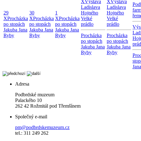
X
Výstava
X
Výstava
Pod
Ladislava
Ladislava
farm
29
30
1
Hojného
Hojného
řeme
X
Procházka
X
Procházka
X
Procházka
Velké
Velké
po stopách
po stopách
po stopách
prádlo
prádlo
Výs
Jakuba Jana
Jakuba Jana
Jakuba Jana
Lad
Ryby
Ryby
Ryby
Procházka
Procházka
Hoj
po stopách
po stopách
prád
Jakuba Jana
Jakuba Jana
Ryby
Ryby
Pro
sto
Jan
Adresa
Podbrdské muzeum
Palackého 10
262 42 Rožmitál pod Třemšínem
Společný e-mail
pm@podbrdskemuzeum.cz
tel.: 311 249 262