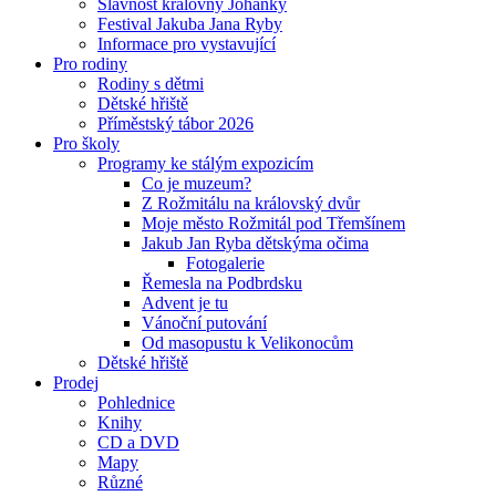
Slavnost královny Johanky
Festival Jakuba Jana Ryby
Informace pro vystavující
Pro rodiny
Rodiny s dětmi
Dětské hřiště
Příměstský tábor 2026
Pro školy
Programy ke stálým expozicím
Co je muzeum?
Z Rožmitálu na královský dvůr
Moje město Rožmitál pod Třemšínem
Jakub Jan Ryba dětskýma očima
Fotogalerie
Řemesla na Podbrdsku
Advent je tu
Vánoční putování
Od masopustu k Velikonocům
Dětské hřiště
Prodej
Pohlednice
Knihy
CD a DVD
Mapy
Různé