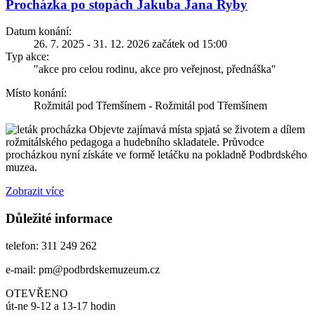
Procházka po stopách Jakuba Jana Ryby
Datum konání:
26. 7. 2025 - 31. 12. 2026 začátek od 15:00
Typ akce:
"akce pro celou rodinu, akce pro veřejnost, přednáška"
Místo konání:
Rožmitál pod Třemšínem - Rožmitál pod Třemšínem
Objevte zajímavá místa spjatá se životem a dílem
rožmitálského pedagoga a hudebního skladatele. Průvodce
procházkou nyní získáte ve formě letáčku na pokladně Podbrdského
muzea.
Zobrazit více
Důležité informace
telefon: 311 249 262
e-mail: pm@podbrdskemuzeum.cz
OTEVŘENO
út-ne 9-12 a 13-17 hodin