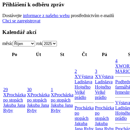
Přihlášení k odběru zpráv
Dostávejte
informace z našeho webu
prostřednictvím e-mailů
Chci se zaregistrovat
Kalendář akcí
měsíc
rok
Po
Út
St
Čt
Pá
4
X
WOR
2
3
MARI
X
Výstava
X
Výstava
Ladislava
Ladislava
Podbrd
Hojného
Hojného
farmářs
29
30
1
Velké
Velké
řemesln
X
Procházka
X
Procházka
X
Procházka
prádlo
prádlo
po stopách
po stopách
po stopách
Výstav
Jakuba Jana
Jakuba Jana
Jakuba Jana
Procházka
Procházka
Ladisla
Ryby
Ryby
Ryby
po
po
Hojnéh
stopách
stopách
prádlo
Jakuba
Jakuba
Jana Ryby
Jana Ryby
Procház