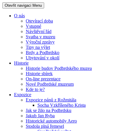
Otevřit navigaci
Menu
O nás
Otevírací doba
Vstupné
Návštěvní řád
Svatba v muzeu
Výroční zprávy
Tipy na výlet
Brdy a Podbrdsko
Ubytování v okolí
Historie
Historie budov Podbrdského muzea
Historie sbírek
On-line prezentace
Nové Podbrdské muzeum
Kde to je?
Expozice
Expozice pánů z Rožmitála
Socha Vzkříšeného Krista
Jak se žilo na Podbrdsku
Jakub Jan Ryba
Historické automobily Aero
Stodola plná řemesel