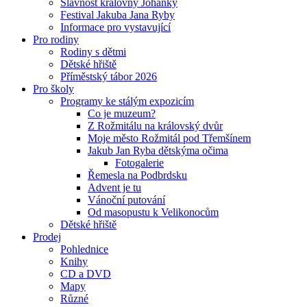
Slavnost královny Johanky
Festival Jakuba Jana Ryby
Informace pro vystavující
Pro rodiny
Rodiny s dětmi
Dětské hřiště
Příměstský tábor 2026
Pro školy
Programy ke stálým expozicím
Co je muzeum?
Z Rožmitálu na královský dvůr
Moje město Rožmitál pod Třemšínem
Jakub Jan Ryba dětskýma očima
Fotogalerie
Řemesla na Podbrdsku
Advent je tu
Vánoční putování
Od masopustu k Velikonocům
Dětské hřiště
Prodej
Pohlednice
Knihy
CD a DVD
Mapy
Různé