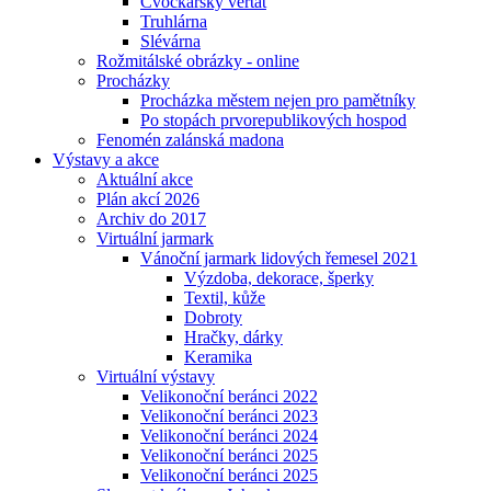
Cvočkařský veřtat
Truhlárna
Slévárna
Rožmitálské obrázky - online
Procházky
Procházka městem nejen pro pamětníky
Po stopách prvorepublikových hospod
Fenomén zalánská madona
Výstavy a akce
Aktuální akce
Plán akcí 2026
Archiv do 2017
Virtuální jarmark
Vánoční jarmark lidových řemesel 2021
Výzdoba, dekorace, šperky
Textil, kůže
Dobroty
Hračky, dárky
Keramika
Virtuální výstavy
Velikonoční beránci 2022
Velikonoční beránci 2023
Velikonoční beránci 2024
Velikonoční beránci 2025
Velikonoční beránci 2025