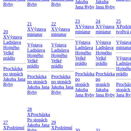
Jakuba
Jakuba
Ryby
Ryby
Ryby
Jana Ryby
Jana Ryby
23
24
25
21
22
X
Výstava
X
Výstava
X
Podzi
X
Výstava
X
Výstava
20
miniatur
miniatur
tvořivá 
miniatur
miniatur
X
Výstava
Ladislava
Výstava
Výstava
Výstav
Výstava
Výstava
Hojného
Ladislava
Ladislava
miniatu
Ladislava
Ladislava
Velké
Hojného
Hojného
Hojného
Hojného
prádlo
Velké
Velké
Výstav
Velké
Velké
prádlo
prádlo
Ladisla
prádlo
prádlo
Procházka
Hojnéh
po stopách
Procházka
Procházka
prádlo
Procházka
Procházka
Jakuba Jana
po
po
po stopách
po stopách
Ryby
stopách
stopách
Procház
Jakuba Jana
Jakuba Jana
Jakuba
Jakuba
stopách
Ryby
Ryby
Jana Ryby
Jana Ryby
Jana R
28
X
Procházka
Po stopách
27
29
Jakuba Jana
X
Podzimní
X
Podzimní
Ryby
30
31