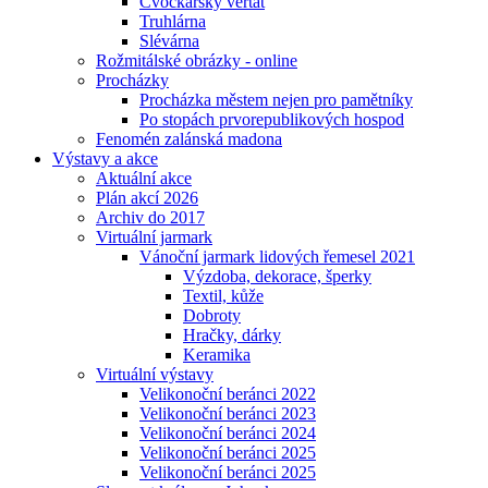
Cvočkařský veřtat
Truhlárna
Slévárna
Rožmitálské obrázky - online
Procházky
Procházka městem nejen pro pamětníky
Po stopách prvorepublikových hospod
Fenomén zalánská madona
Výstavy a akce
Aktuální akce
Plán akcí 2026
Archiv do 2017
Virtuální jarmark
Vánoční jarmark lidových řemesel 2021
Výzdoba, dekorace, šperky
Textil, kůže
Dobroty
Hračky, dárky
Keramika
Virtuální výstavy
Velikonoční beránci 2022
Velikonoční beránci 2023
Velikonoční beránci 2024
Velikonoční beránci 2025
Velikonoční beránci 2025