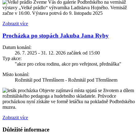
Zveme Vás do galerie Podbrdského na vernisáž
výstavy „Velké prádlo“ výtvarníka Ladislava Hojného. Vernisáž
začne v 16:00. Výstava potrvá do 9. listopadu 2025
Zobrazit více
Procházka po stopách Jakuba Jana Ryby
Datum konání:
26. 7. 2025 - 31. 12. 2026 začátek od 15:00
Typ akce:
"akce pro celou rodinu, akce pro veřejnost, přednáška"
Místo konání:
Rožmitál pod Třemšínem - Rožmitál pod Třemšínem
Objevte zajímavá místa spjatá se životem a dílem
rožmitálského pedagoga a hudebního skladatele. Průvodce
procházkou nyní získáte ve formě letáčku na pokladně Podbrdského
muzea.
Zobrazit více
Důležité informace