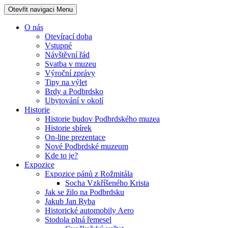
Otevřit navigaci
Menu
O nás
Otevírací doba
Vstupné
Návštěvní řád
Svatba v muzeu
Výroční zprávy
Tipy na výlet
Brdy a Podbrdsko
Ubytování v okolí
Historie
Historie budov Podbrdského muzea
Historie sbírek
On-line prezentace
Nové Podbrdské muzeum
Kde to je?
Expozice
Expozice pánů z Rožmitála
Socha Vzkříšeného Krista
Jak se žilo na Podbrdsku
Jakub Jan Ryba
Historické automobily Aero
Stodola plná řemesel