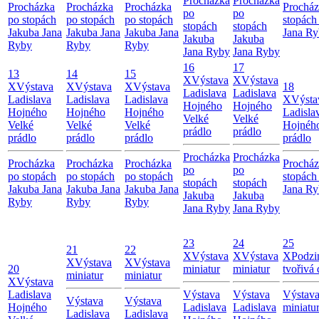
Procházka
Procházka
Procházka
Procházka
Procházka
Procház
po
po
po stopách
po stopách
po stopách
stopách
stopách
stopách
Jakuba Jana
Jakuba Jana
Jakuba Jana
Jana R
Jakuba
Jakuba
Ryby
Ryby
Ryby
Jana Ryby
Jana Ryby
16
17
13
14
15
X
Výstava
X
Výstava
X
Výstava
X
Výstava
X
Výstava
18
Ladislava
Ladislava
Ladislava
Ladislava
Ladislava
X
Výsta
Hojného
Hojného
Hojného
Hojného
Hojného
Ladisla
Velké
Velké
Velké
Velké
Velké
Hojnéh
prádlo
prádlo
prádlo
prádlo
prádlo
prádlo
Procházka
Procházka
Procházka
Procházka
Procházka
Procház
po
po
po stopách
po stopách
po stopách
stopách
stopách
stopách
Jakuba Jana
Jakuba Jana
Jakuba Jana
Jana R
Jakuba
Jakuba
Ryby
Ryby
Ryby
Jana Ryby
Jana Ryby
23
24
25
21
22
X
Výstava
X
Výstava
X
Podzi
X
Výstava
X
Výstava
20
miniatur
miniatur
tvořivá 
miniatur
miniatur
X
Výstava
Ladislava
Výstava
Výstava
Výstav
Výstava
Výstava
Hojného
Ladislava
Ladislava
miniatu
Ladislava
Ladislava