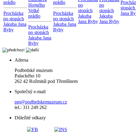
prádlo
prádlo
Procház
Hojného
po
po
stopách
Velké
stopách
stopách
Procházka
Procházka
Jana R
prádlo
Jakuba
Jakuba
po stopách
po stopách
Jana Ryby
Jana Ryby
Jakuba Jana
Jakuba Jana
Procházka
Ryby
Ryby
po stopách
Jakuba Jana
Ryby
Adresa
Podbrdské muzeum
Palackého 10
262 42 Rožmitál pod Třemšínem
Společný e-mail
pm@podbrdskemuzeum.cz
tel.: 311 249 262
Důležité odkazy