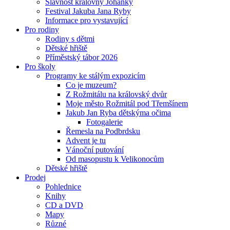
Slavnost královny Johanky
Festival Jakuba Jana Ryby
Informace pro vystavující
Pro rodiny
Rodiny s dětmi
Dětské hřiště
Příměstský tábor 2026
Pro školy
Programy ke stálým expozicím
Co je muzeum?
Z Rožmitálu na královský dvůr
Moje město Rožmitál pod Třemšínem
Jakub Jan Ryba dětskýma očima
Fotogalerie
Řemesla na Podbrdsku
Advent je tu
Vánoční putování
Od masopustu k Velikonocům
Dětské hřiště
Prodej
Pohlednice
Knihy
CD a DVD
Mapy
Různé