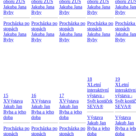
oboru ZUŠ
oboru ZUŠ
oboru ZUŠ
oboru ZUŠ
oboru ZU
Jakuba Jana
Jakuba Jana
Jakuba Jana
Jakuba Jana
Jakuba Ja
Ryby
Ryby
Ryby
Ryby
Ryby
Procházka po
Procházka po
Procházka po
Procházka po
Procházka
stopách
stopách
stopách
stopách
stopách
Jakuba Jana
Jakuba Jana
Jakuba Jana
Jakuba Jana
Jakuba Ja
Ryby
Ryby
Ryby
Ryby
Ryby
18
19
X
Letní
X
Letní
interaktivní
interaktivn
15
16
17
výstava -
výstava -
X
Výstava
X
Výstava
X
Výstava
Svět kostiček
Svět kosti
Jakub Jan
Jakub Jan
Jakub Jan
SEVA®
SEVA®
Ryba a jeho
Ryba a jeho
Ryba a jeho
doba
doba
doba
Výstava
Výstava
Jakub Jan
Jakub Jan
Procházka po
Procházka po
Procházka po
Ryba a jeho
Ryba a jeh
stopách
stopách
stopách
doba
doba