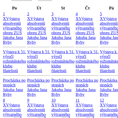
Po
Út
St
Čt
Pá
1
2
3
4
5
X
Výstava
X
Výstava
X
Výstava
X
Výstava
X
Výstava
absolventů
absolventů
absolventů
absolventů
absolventů
výtvarného
výtvarného
výtvarného
výtvarného
výtvarnéh
oboru ZUŠ
oboru ZUŠ
oboru ZUŠ
oboru ZUŠ
oboru ZU
Jakuba Jana
Jakuba Jana
Jakuba Jana
Jakuba Jana
Jakuba Ja
Ryby
Ryby
Ryby
Ryby
Ryby
Výstava k 51.
Výstava k 51.
Výstava k 51.
Výstava k 51.
Výstava k 
výročí
výročí
výročí
výročí
výročí
rožmitálského
rožmitálského
rožmitálského
rožmitálského
rožmitálsk
klubu
klubu
klubu
klubu
klubu
filatelistů
filatelistů
filatelistů
filatelistů
filatelistů
Procházka po
Procházka po
Procházka po
Procházka po
Procházka
stopách
stopách
stopách
stopách
stopách
Jakuba Jana
Jakuba Jana
Jakuba Jana
Jakuba Jana
Jakuba Ja
Ryby
Ryby
Ryby
Ryby
Ryby
8
9
10
11
12
X
Výstava
X
Výstava
X
Výstava
X
Výstava
X
Výstava
absolventů
absolventů
absolventů
absolventů
absolventů
výtvarného
výtvarného
výtvarného
výtvarného
výtvarnéh