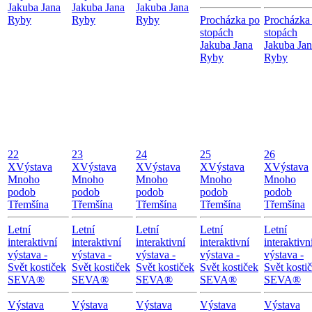
Jakuba Jana
Jakuba Jana
Jakuba Jana
Ryby
Ryby
Ryby
Procházka po
Procházka
stopách
stopách
Jakuba Jana
Jakuba Ja
Ryby
Ryby
22
23
24
25
26
X
Výstava
X
Výstava
X
Výstava
X
Výstava
X
Výstava
Mnoho
Mnoho
Mnoho
Mnoho
Mnoho
podob
podob
podob
podob
podob
Třemšína
Třemšína
Třemšína
Třemšína
Třemšína
Letní
Letní
Letní
Letní
Letní
interaktivní
interaktivní
interaktivní
interaktivní
interaktivn
výstava -
výstava -
výstava -
výstava -
výstava -
Svět kostiček
Svět kostiček
Svět kostiček
Svět kostiček
Svět kosti
SEVA®
SEVA®
SEVA®
SEVA®
SEVA®
Výstava
Výstava
Výstava
Výstava
Výstava