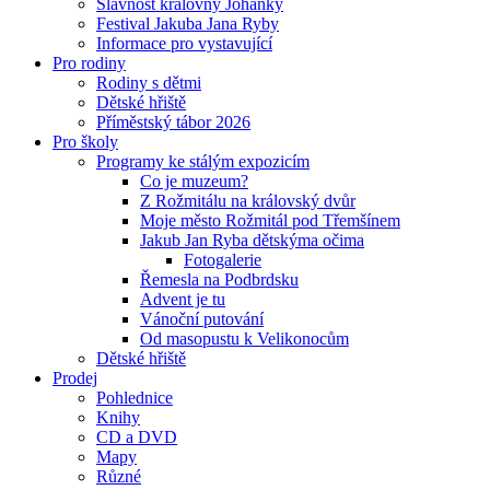
Slavnost královny Johanky
Festival Jakuba Jana Ryby
Informace pro vystavující
Pro rodiny
Rodiny s dětmi
Dětské hřiště
Příměstský tábor 2026
Pro školy
Programy ke stálým expozicím
Co je muzeum?
Z Rožmitálu na královský dvůr
Moje město Rožmitál pod Třemšínem
Jakub Jan Ryba dětskýma očima
Fotogalerie
Řemesla na Podbrdsku
Advent je tu
Vánoční putování
Od masopustu k Velikonocům
Dětské hřiště
Prodej
Pohlednice
Knihy
CD a DVD
Mapy
Různé