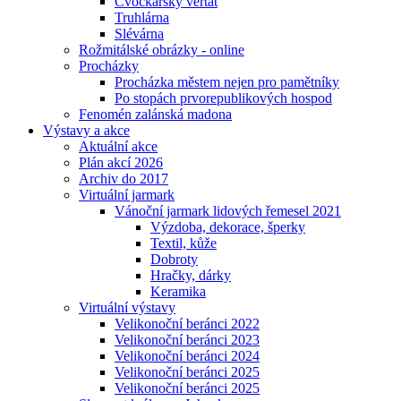
Cvočkařský veřtat
Truhlárna
Slévárna
Rožmitálské obrázky - online
Procházky
Procházka městem nejen pro pamětníky
Po stopách prvorepublikových hospod
Fenomén zalánská madona
Výstavy a akce
Aktuální akce
Plán akcí 2026
Archiv do 2017
Virtuální jarmark
Vánoční jarmark lidových řemesel 2021
Výzdoba, dekorace, šperky
Textil, kůže
Dobroty
Hračky, dárky
Keramika
Virtuální výstavy
Velikonoční beránci 2022
Velikonoční beránci 2023
Velikonoční beránci 2024
Velikonoční beránci 2025
Velikonoční beránci 2025