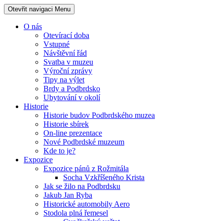
Otevřit navigaci
Menu
O nás
Otevírací doba
Vstupné
Návštěvní řád
Svatba v muzeu
Výroční zprávy
Tipy na výlet
Brdy a Podbrdsko
Ubytování v okolí
Historie
Historie budov Podbrdského muzea
Historie sbírek
On-line prezentace
Nové Podbrdské muzeum
Kde to je?
Expozice
Expozice pánů z Rožmitála
Socha Vzkříšeného Krista
Jak se žilo na Podbrdsku
Jakub Jan Ryba
Historické automobily Aero
Stodola plná řemesel