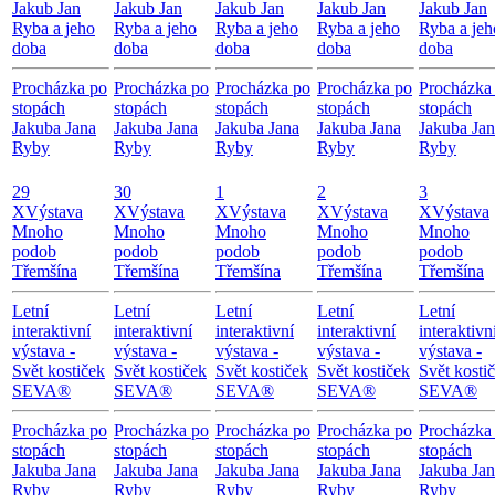
Jakub Jan
Jakub Jan
Jakub Jan
Jakub Jan
Jakub Jan
Ryba a jeho
Ryba a jeho
Ryba a jeho
Ryba a jeho
Ryba a jeh
doba
doba
doba
doba
doba
Procházka po
Procházka po
Procházka po
Procházka po
Procházka
stopách
stopách
stopách
stopách
stopách
Jakuba Jana
Jakuba Jana
Jakuba Jana
Jakuba Jana
Jakuba Ja
Ryby
Ryby
Ryby
Ryby
Ryby
29
30
1
2
3
X
Výstava
X
Výstava
X
Výstava
X
Výstava
X
Výstava
Mnoho
Mnoho
Mnoho
Mnoho
Mnoho
podob
podob
podob
podob
podob
Třemšína
Třemšína
Třemšína
Třemšína
Třemšína
Letní
Letní
Letní
Letní
Letní
interaktivní
interaktivní
interaktivní
interaktivní
interaktivn
výstava -
výstava -
výstava -
výstava -
výstava -
Svět kostiček
Svět kostiček
Svět kostiček
Svět kostiček
Svět kosti
SEVA®
SEVA®
SEVA®
SEVA®
SEVA®
Procházka po
Procházka po
Procházka po
Procházka po
Procházka
stopách
stopách
stopách
stopách
stopách
Jakuba Jana
Jakuba Jana
Jakuba Jana
Jakuba Jana
Jakuba Ja
Ryby
Ryby
Ryby
Ryby
Ryby