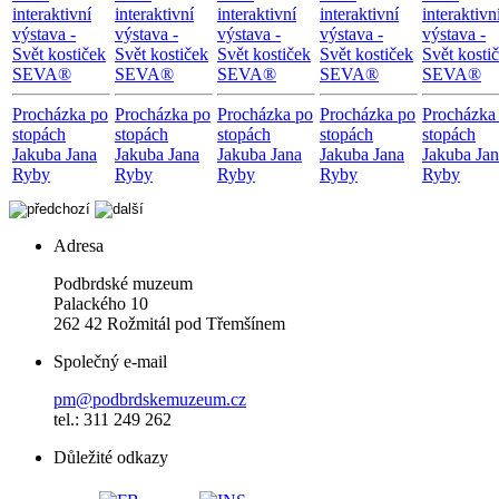
interaktivní
interaktivní
interaktivní
interaktivní
interaktivn
výstava -
výstava -
výstava -
výstava -
výstava -
Svět kostiček
Svět kostiček
Svět kostiček
Svět kostiček
Svět kosti
SEVA®
SEVA®
SEVA®
SEVA®
SEVA®
Procházka po
Procházka po
Procházka po
Procházka po
Procházka
stopách
stopách
stopách
stopách
stopách
Jakuba Jana
Jakuba Jana
Jakuba Jana
Jakuba Jana
Jakuba Ja
Ryby
Ryby
Ryby
Ryby
Ryby
Adresa
Podbrdské muzeum
Palackého 10
262 42 Rožmitál pod Třemšínem
Společný e-mail
pm@podbrdskemuzeum.cz
tel.: 311 249 262
Důležité odkazy