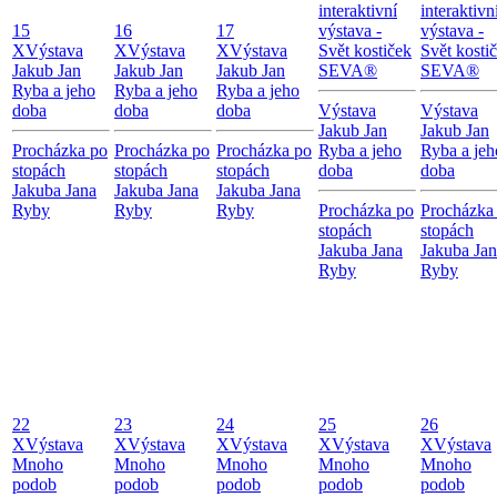
interaktivní
interaktivn
15
16
17
výstava -
výstava -
X
Výstava
X
Výstava
X
Výstava
Svět kostiček
Svět kosti
Jakub Jan
Jakub Jan
Jakub Jan
SEVA®
SEVA®
Ryba a jeho
Ryba a jeho
Ryba a jeho
doba
doba
doba
Výstava
Výstava
Jakub Jan
Jakub Jan
Procházka po
Procházka po
Procházka po
Ryba a jeho
Ryba a jeh
stopách
stopách
stopách
doba
doba
Jakuba Jana
Jakuba Jana
Jakuba Jana
Ryby
Ryby
Ryby
Procházka po
Procházka
stopách
stopách
Jakuba Jana
Jakuba Ja
Ryby
Ryby
22
23
24
25
26
X
Výstava
X
Výstava
X
Výstava
X
Výstava
X
Výstava
Mnoho
Mnoho
Mnoho
Mnoho
Mnoho
podob
podob
podob
podob
podob