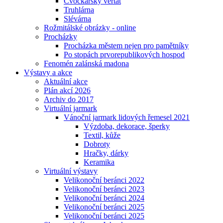
Cvočkařský veřtat
Truhlárna
Slévárna
Rožmitálské obrázky - online
Procházky
Procházka městem nejen pro pamětníky
Po stopách prvorepublikových hospod
Fenomén zalánská madona
Výstavy a akce
Aktuální akce
Plán akcí 2026
Archiv do 2017
Virtuální jarmark
Vánoční jarmark lidových řemesel 2021
Výzdoba, dekorace, šperky
Textil, kůže
Dobroty
Hračky, dárky
Keramika
Virtuální výstavy
Velikonoční beránci 2022
Velikonoční beránci 2023
Velikonoční beránci 2024
Velikonoční beránci 2025
Velikonoční beránci 2025