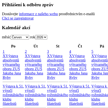
Přihlášení k odběru zpráv
Dostávejte
informace z našeho webu
prostřednictvím e-mailů
Chci se zaregistrovat
Kalendář akcí
měsíc
rok
Po
Út
St
Čt
Pá
1
2
3
4
5
X
Výstava
X
Výstava
X
Výstava
X
Výstava
X
Výstava
absolventů
absolventů
absolventů
absolventů
absolventů
výtvarného
výtvarného
výtvarného
výtvarného
výtvarnéh
oboru ZUŠ
oboru ZUŠ
oboru ZUŠ
oboru ZUŠ
oboru ZU
Jakuba Jana
Jakuba Jana
Jakuba Jana
Jakuba Jana
Jakuba Ja
Ryby
Ryby
Ryby
Ryby
Ryby
Výstava k 51.
Výstava k 51.
Výstava k 51.
Výstava k 51.
Výstava k 
výročí
výročí
výročí
výročí
výročí
rožmitálského
rožmitálského
rožmitálského
rožmitálského
rožmitálsk
klubu
klubu
klubu
klubu
klubu
filatelistů
filatelistů
filatelistů
filatelistů
filatelistů