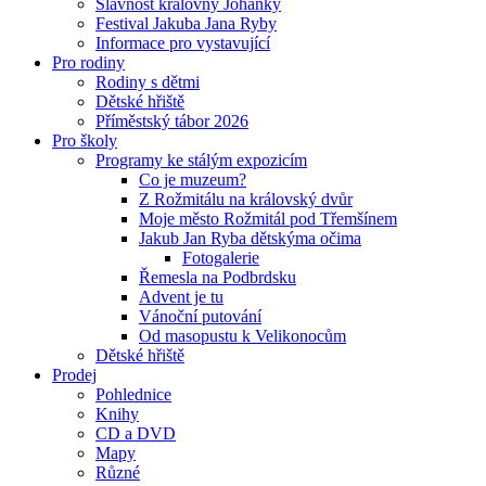
Slavnost královny Johanky
Festival Jakuba Jana Ryby
Informace pro vystavující
Pro rodiny
Rodiny s dětmi
Dětské hřiště
Příměstský tábor 2026
Pro školy
Programy ke stálým expozicím
Co je muzeum?
Z Rožmitálu na královský dvůr
Moje město Rožmitál pod Třemšínem
Jakub Jan Ryba dětskýma očima
Fotogalerie
Řemesla na Podbrdsku
Advent je tu
Vánoční putování
Od masopustu k Velikonocům
Dětské hřiště
Prodej
Pohlednice
Knihy
CD a DVD
Mapy
Různé