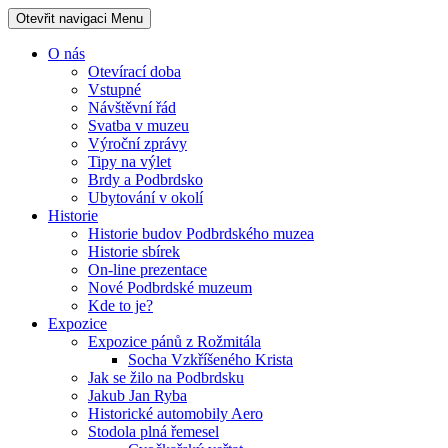
Otevřit navigaci
Menu
O nás
Otevírací doba
Vstupné
Návštěvní řád
Svatba v muzeu
Výroční zprávy
Tipy na výlet
Brdy a Podbrdsko
Ubytování v okolí
Historie
Historie budov Podbrdského muzea
Historie sbírek
On-line prezentace
Nové Podbrdské muzeum
Kde to je?
Expozice
Expozice pánů z Rožmitála
Socha Vzkříšeného Krista
Jak se žilo na Podbrdsku
Jakub Jan Ryba
Historické automobily Aero
Stodola plná řemesel