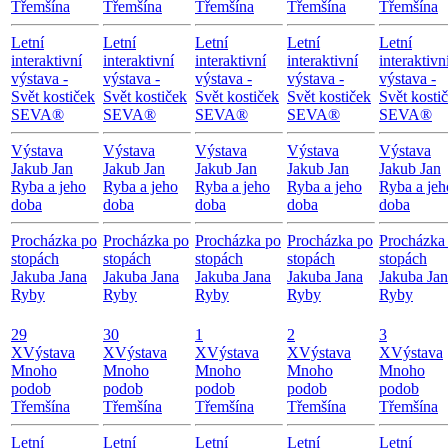
Třemšína
Třemšína
Třemšína
Třemšína
Třemšína
Letní
Letní
Letní
Letní
Letní
interaktivní
interaktivní
interaktivní
interaktivní
interaktivn
výstava -
výstava -
výstava -
výstava -
výstava -
Svět kostiček
Svět kostiček
Svět kostiček
Svět kostiček
Svět kosti
SEVA®
SEVA®
SEVA®
SEVA®
SEVA®
Výstava
Výstava
Výstava
Výstava
Výstava
Jakub Jan
Jakub Jan
Jakub Jan
Jakub Jan
Jakub Jan
Ryba a jeho
Ryba a jeho
Ryba a jeho
Ryba a jeho
Ryba a jeh
doba
doba
doba
doba
doba
Procházka po
Procházka po
Procházka po
Procházka po
Procházka
stopách
stopách
stopách
stopách
stopách
Jakuba Jana
Jakuba Jana
Jakuba Jana
Jakuba Jana
Jakuba Ja
Ryby
Ryby
Ryby
Ryby
Ryby
29
30
1
2
3
X
Výstava
X
Výstava
X
Výstava
X
Výstava
X
Výstava
Mnoho
Mnoho
Mnoho
Mnoho
Mnoho
podob
podob
podob
podob
podob
Třemšína
Třemšína
Třemšína
Třemšína
Třemšína
Letní
Letní
Letní
Letní
Letní