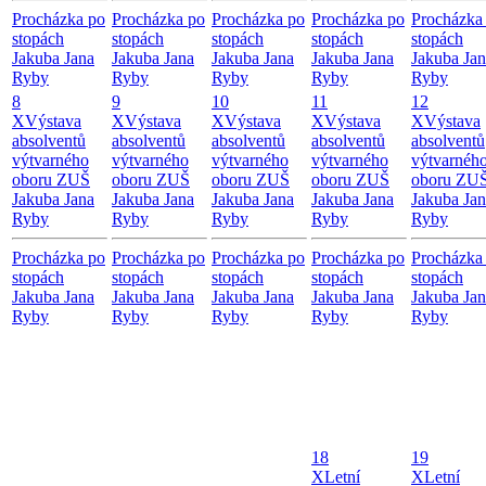
Procházka po
Procházka po
Procházka po
Procházka po
Procházka
stopách
stopách
stopách
stopách
stopách
Jakuba Jana
Jakuba Jana
Jakuba Jana
Jakuba Jana
Jakuba Ja
Ryby
Ryby
Ryby
Ryby
Ryby
8
9
10
11
12
X
Výstava
X
Výstava
X
Výstava
X
Výstava
X
Výstava
absolventů
absolventů
absolventů
absolventů
absolventů
výtvarného
výtvarného
výtvarného
výtvarného
výtvarnéh
oboru ZUŠ
oboru ZUŠ
oboru ZUŠ
oboru ZUŠ
oboru ZU
Jakuba Jana
Jakuba Jana
Jakuba Jana
Jakuba Jana
Jakuba Ja
Ryby
Ryby
Ryby
Ryby
Ryby
Procházka po
Procházka po
Procházka po
Procházka po
Procházka
stopách
stopách
stopách
stopách
stopách
Jakuba Jana
Jakuba Jana
Jakuba Jana
Jakuba Jana
Jakuba Ja
Ryby
Ryby
Ryby
Ryby
Ryby
18
19
X
Letní
X
Letní