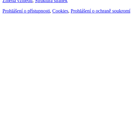
Změna vzhledu
,
Struktura stránek
Prohlášení o přístupnosti
,
Cookies
,
Prohlášení o ochraně soukromí