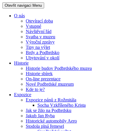
Otevřit navigaci
Menu
O nás
Otevírací doba
Vstupné
Návštěvní řád
Svatba v muzeu
Výroční zprávy
Tipy na výlet
Brdy a Podbrdsko
Ubytování v okolí
Historie
Historie budov Podbrdského muzea
Historie sbírek
On-line prezentace
Nové Podbrdské muzeum
Kde to je?
Expozice
Expozice pánů z Rožmitála
Socha Vzkříšeného Krista
Jak se žilo na Podbrdsku
Jakub Jan Ryba
Historické automobily Aero
Stodola plná řemesel