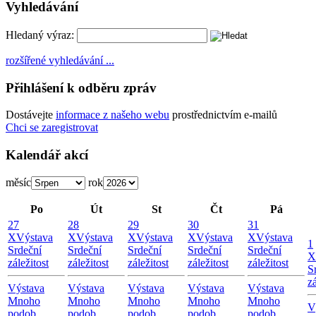
Vyhledávání
Hledaný výraz:
rozšířené vyhledávání ...
Přihlášení k odběru zpráv
Dostávejte
informace z našeho webu
prostřednictvím e-mailů
Chci se zaregistrovat
Kalendář akcí
měsíc
rok
Po
Út
St
Čt
Pá
27
28
29
30
31
X
Výstava
X
Výstava
X
Výstava
X
Výstava
X
Výstava
1
Srdeční
Srdeční
Srdeční
Srdeční
Srdeční
X
záležitost
záležitost
záležitost
záležitost
záležitost
S
zá
Výstava
Výstava
Výstava
Výstava
Výstava
Mnoho
Mnoho
Mnoho
Mnoho
Mnoho
V
podob
podob
podob
podob
podob