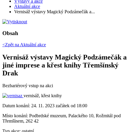
Výstavy a akce
Aktuální akce
Vernisáž výstavy Magický Podzámečák a...
Obsah
<Zpět na
Aktuální akce
Vernisáž výstavy Magický Podzámečák a
jiné imprese a křest knihy Třemšínský
Drak
Bezbariérový vstup na akci
vernisáž, křest knihy
Datum konání:
24. 11. 2023 začátek od 18:00
Místo konání:
Podbrdské muzeum, Palackého 10, Rožmitál pod
Třemšínem, 262 42
Typ akce:
ostatní