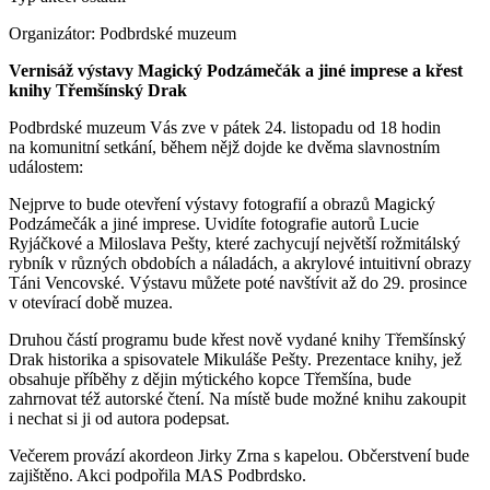
Organizátor:
Podbrdské muzeum
Vernisáž výstavy Magický Podzámečák a jiné imprese a křest
knihy Třemšínský Drak
Podbrdské muzeum Vás zve v pátek 24. listopadu od 18 hodin
na komunitní setkání, během nějž dojde ke dvěma slavnostním
událostem:
Nejprve to bude otevření výstavy fotografií a obrazů Magický
Podzámečák a jiné imprese. Uvidíte fotografie autorů Lucie
Ryjáčkové a Miloslava Pešty, které zachycují největší rožmitálský
rybník v různých obdobích a náladách, a akrylové intuitivní obrazy
Táni Vencovské. Výstavu můžete poté navštívit až do 29. prosince
v otevírací době muzea.
Druhou částí programu bude křest nově vydané knihy Třemšínský
Drak historika a spisovatele Mikuláše Pešty. Prezentace knihy, jež
obsahuje příběhy z dějin mýtického kopce Třemšína, bude
zahrnovat též autorské čtení. Na místě bude možné knihu zakoupit
i nechat si ji od autora podepsat.
Večerem provází akordeon Jirky Zrna s kapelou. Občerstvení bude
zajištěno. Akci podpořila MAS Podbrdsko.