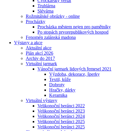
Cvočkařský veřtat
Truhlárna
Slévárna
Rožmitálské obrázky - online
Procházky
Procházka městem nejen pro pamětníky
Po stopách prvorepublikových hospod
Fenomén zalánská madona
Výstavy a akce
Aktuální akce
Plán akcí 2026
Archiv do 2017
Virtuální jarmark
Vánoční jarmark lidových řemesel 2021
Výzdoba, dekorace, šperky
Textil, kůže
Dobroty
Hračky, dárky
Keramika
Virtuální výstavy
Velikonoční beránci 2022
Velikonoční beránci 2023
Velikonoční beránci 2024
Velikonoční beránci 2025
Velikonoční beránci 2025