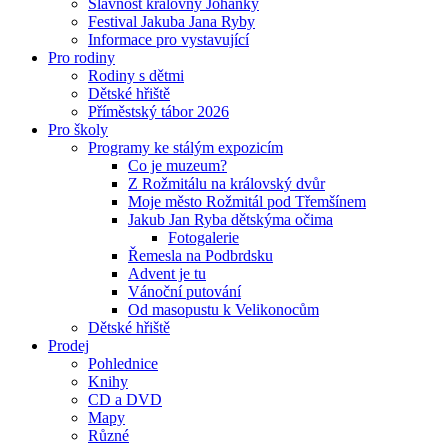
Slavnost královny Johanky
Festival Jakuba Jana Ryby
Informace pro vystavující
Pro rodiny
Rodiny s dětmi
Dětské hřiště
Příměstský tábor 2026
Pro školy
Programy ke stálým expozicím
Co je muzeum?
Z Rožmitálu na královský dvůr
Moje město Rožmitál pod Třemšínem
Jakub Jan Ryba dětskýma očima
Fotogalerie
Řemesla na Podbrdsku
Advent je tu
Vánoční putování
Od masopustu k Velikonocům
Dětské hřiště
Prodej
Pohlednice
Knihy
CD a DVD
Mapy
Různé