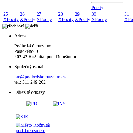
Pocity
25
26
27
28
29
30
31
X
Pocity
X
Pocity
X
Pocity
X
Pocity
X
Pocity
X
Pocity
X
Po
Adresa
Podbrdské muzeum
Palackého 10
262 42 Rožmitál pod Třemšínem
Společný e-mail
pm@podbrdskemuzeum.cz
tel.: 311 249 262
Důležité odkazy