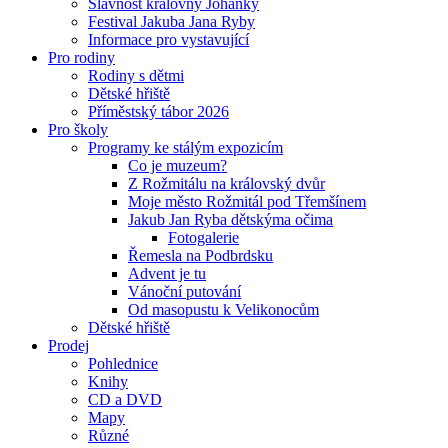
Slavnost královny Johanky
Festival Jakuba Jana Ryby
Informace pro vystavující
Pro rodiny
Rodiny s dětmi
Dětské hřiště
Příměstský tábor 2026
Pro školy
Programy ke stálým expozicím
Co je muzeum?
Z Rožmitálu na královský dvůr
Moje město Rožmitál pod Třemšínem
Jakub Jan Ryba dětskýma očima
Fotogalerie
Řemesla na Podbrdsku
Advent je tu
Vánoční putování
Od masopustu k Velikonocům
Dětské hřiště
Prodej
Pohlednice
Knihy
CD a DVD
Mapy
Různé