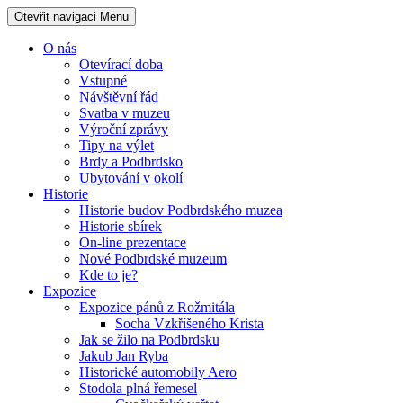
Otevřit navigaci
Menu
O nás
Otevírací doba
Vstupné
Návštěvní řád
Svatba v muzeu
Výroční zprávy
Tipy na výlet
Brdy a Podbrdsko
Ubytování v okolí
Historie
Historie budov Podbrdského muzea
Historie sbírek
On-line prezentace
Nové Podbrdské muzeum
Kde to je?
Expozice
Expozice pánů z Rožmitála
Socha Vzkříšeného Krista
Jak se žilo na Podbrdsku
Jakub Jan Ryba
Historické automobily Aero
Stodola plná řemesel