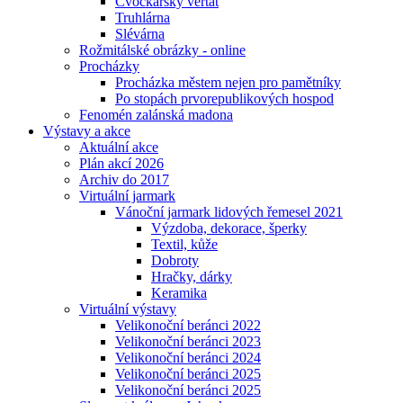
Cvočkařský veřtat
Truhlárna
Slévárna
Rožmitálské obrázky - online
Procházky
Procházka městem nejen pro pamětníky
Po stopách prvorepublikových hospod
Fenomén zalánská madona
Výstavy a akce
Aktuální akce
Plán akcí 2026
Archiv do 2017
Virtuální jarmark
Vánoční jarmark lidových řemesel 2021
Výzdoba, dekorace, šperky
Textil, kůže
Dobroty
Hračky, dárky
Keramika
Virtuální výstavy
Velikonoční beránci 2022
Velikonoční beránci 2023
Velikonoční beránci 2024
Velikonoční beránci 2025
Velikonoční beránci 2025