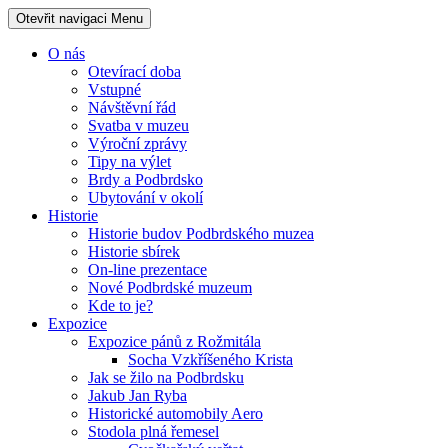
Otevřit navigaci
Menu
O nás
Otevírací doba
Vstupné
Návštěvní řád
Svatba v muzeu
Výroční zprávy
Tipy na výlet
Brdy a Podbrdsko
Ubytování v okolí
Historie
Historie budov Podbrdského muzea
Historie sbírek
On-line prezentace
Nové Podbrdské muzeum
Kde to je?
Expozice
Expozice pánů z Rožmitála
Socha Vzkříšeného Krista
Jak se žilo na Podbrdsku
Jakub Jan Ryba
Historické automobily Aero
Stodola plná řemesel