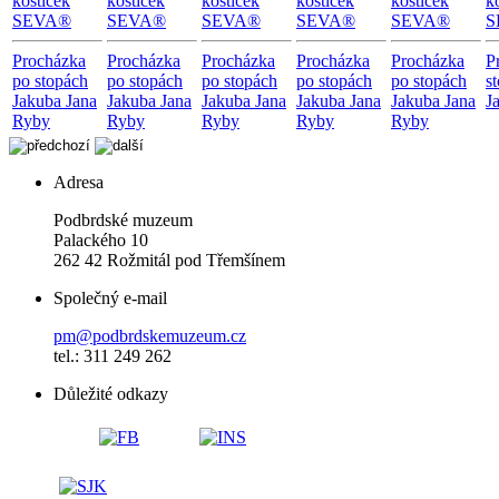
kostiček
kostiček
kostiček
kostiček
kostiček
k
SEVA®
SEVA®
SEVA®
SEVA®
SEVA®
S
Procházka
Procházka
Procházka
Procházka
Procházka
P
po stopách
po stopách
po stopách
po stopách
po stopách
s
Jakuba Jana
Jakuba Jana
Jakuba Jana
Jakuba Jana
Jakuba Jana
J
Ryby
Ryby
Ryby
Ryby
Ryby
Adresa
Podbrdské muzeum
Palackého 10
262 42 Rožmitál pod Třemšínem
Společný e-mail
pm@podbrdskemuzeum.cz
tel.: 311 249 262
Důležité odkazy