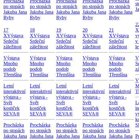
Procházka
Procházka
Procházka
Procházka
Procházka
s
po stopách
po stopách
po stopách
po stopách
po stopách
J
Jakuba Jana
Jakuba Jana
Jakuba Jana
Jakuba Jana
Jakuba Jana
Ryby
Ryby
Ryby
Ryby
Ryby
2
17
18
19
20
21
X
X
Výstava
X
Výstava
X
Výstava
X
Výstava
X
Výstava
v
Srdeční
Srdeční
Srdeční
Srdeční
Srdeční
v
záležitost
záležitost
záležitost
záležitost
záležitost
le
Výstava
Výstava
Výstava
Výstava
Výstava
V
Mnoho
Mnoho
Mnoho
Mnoho
Mnoho
S
podob
podob
podob
podob
podob
zá
Třemšína
Třemšína
Třemšína
Třemšína
Třemšína
V
Letní
Letní
Letní
Letní
Letní
M
interaktivní
interaktivní
interaktivní
interaktivní
interaktivní
T
výstava -
výstava -
výstava -
výstava -
výstava -
Svět
Svět
Svět
Svět
Svět
L
kostiček
kostiček
kostiček
kostiček
kostiček
in
SEVA®
SEVA®
SEVA®
SEVA®
SEVA®
v
k
Procházka
Procházka
Procházka
Procházka
Procházka
S
po stopách
po stopách
po stopách
po stopách
po stopách
Jakuba Jana
Jakuba Jana
Jakuba Jana
Jakuba Jana
Jakuba Jana
P