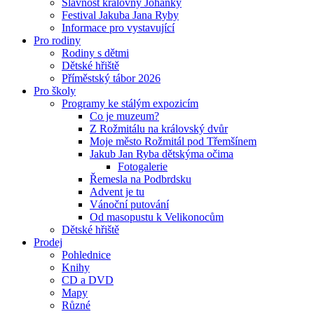
Slavnost královny Johanky
Festival Jakuba Jana Ryby
Informace pro vystavující
Pro rodiny
Rodiny s dětmi
Dětské hřiště
Příměstský tábor 2026
Pro školy
Programy ke stálým expozicím
Co je muzeum?
Z Rožmitálu na královský dvůr
Moje město Rožmitál pod Třemšínem
Jakub Jan Ryba dětskýma očima
Fotogalerie
Řemesla na Podbrdsku
Advent je tu
Vánoční putování
Od masopustu k Velikonocům
Dětské hřiště
Prodej
Pohlednice
Knihy
CD a DVD
Mapy
Různé