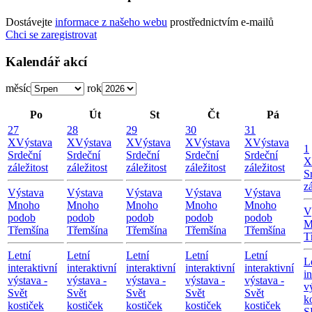
Dostávejte
informace z našeho webu
prostřednictvím e-mailů
Chci se zaregistrovat
Kalendář akcí
měsíc
rok
Po
Út
St
Čt
Pá
27
28
29
30
31
X
Výstava
X
Výstava
X
Výstava
X
Výstava
X
Výstava
1
Srdeční
Srdeční
Srdeční
Srdeční
Srdeční
X
záležitost
záležitost
záležitost
záležitost
záležitost
S
zá
Výstava
Výstava
Výstava
Výstava
Výstava
Mnoho
Mnoho
Mnoho
Mnoho
Mnoho
V
podob
podob
podob
podob
podob
M
Třemšína
Třemšína
Třemšína
Třemšína
Třemšína
T
Letní
Letní
Letní
Letní
Letní
L
interaktivní
interaktivní
interaktivní
interaktivní
interaktivní
in
výstava -
výstava -
výstava -
výstava -
výstava -
v
Svět
Svět
Svět
Svět
Svět
k
kostiček
kostiček
kostiček
kostiček
kostiček
S