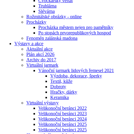
Cvočkařský veřtat
Truhlárna
Slévárna
Rožmitálské obrázky - online
Procházky
Procházka městem nejen pro pamětníky
Po stopách prvorepublikových hospod
Fenomén zalánská madona
Výstavy a akce
Aktuální akce
Plán akcí 2026
Archiv do 2017
Virtuální jarmark
Vánoční jarmark lidových řemesel 2021
Výzdoba, dekorace, šperky
Textil, kůže
Dobroty
Hračky, dárky
Keramika
Virtuální výstavy
Velikonoční beránci 2022
Velikonoční beránci 2023
Velikonoční beránci 2024
Velikonoční beránci 2025
Velikonoční beránci 2025