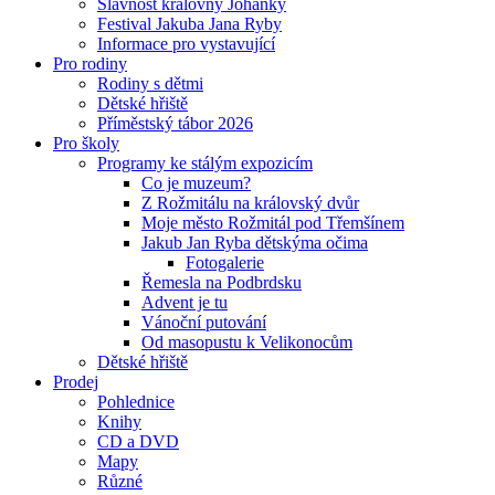
Slavnost královny Johanky
Festival Jakuba Jana Ryby
Informace pro vystavující
Pro rodiny
Rodiny s dětmi
Dětské hřiště
Příměstský tábor 2026
Pro školy
Programy ke stálým expozicím
Co je muzeum?
Z Rožmitálu na královský dvůr
Moje město Rožmitál pod Třemšínem
Jakub Jan Ryba dětskýma očima
Fotogalerie
Řemesla na Podbrdsku
Advent je tu
Vánoční putování
Od masopustu k Velikonocům
Dětské hřiště
Prodej
Pohlednice
Knihy
CD a DVD
Mapy
Různé