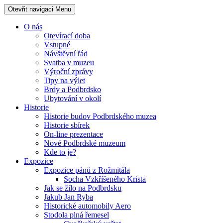
Otevřit navigaci
Menu
O nás
Otevírací doba
Vstupné
Návštěvní řád
Svatba v muzeu
Výroční zprávy
Tipy na výlet
Brdy a Podbrdsko
Ubytování v okolí
Historie
Historie budov Podbrdského muzea
Historie sbírek
On-line prezentace
Nové Podbrdské muzeum
Kde to je?
Expozice
Expozice pánů z Rožmitála
Socha Vzkříšeného Krista
Jak se žilo na Podbrdsku
Jakub Jan Ryba
Historické automobily Aero
Stodola plná řemesel