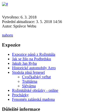
Vytvořeno: 6. 3. 2018
Poslední aktualizace: 3. 5. 2018 14:56
Autor:
Správce Webu
nahoru
Expozice
Expozice pánů z Rožmitála
Jak se žilo na Podbrdsku
Jakub Jan Ryba
Historické automobily Aero
Stodola plná řemesel
Cvočkařský veřtat
Truhlárna
Slévárna
Rožmitálské obrázky - online
Procházky
Fenomén zalánská madona
Důležité informace