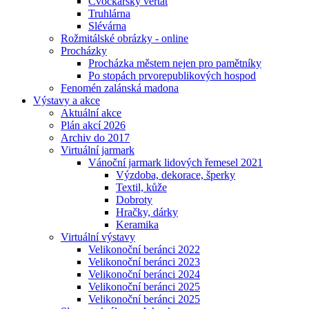
Cvočkařský veřtat
Truhlárna
Slévárna
Rožmitálské obrázky - online
Procházky
Procházka městem nejen pro pamětníky
Po stopách prvorepublikových hospod
Fenomén zalánská madona
Výstavy a akce
Aktuální akce
Plán akcí 2026
Archiv do 2017
Virtuální jarmark
Vánoční jarmark lidových řemesel 2021
Výzdoba, dekorace, šperky
Textil, kůže
Dobroty
Hračky, dárky
Keramika
Virtuální výstavy
Velikonoční beránci 2022
Velikonoční beránci 2023
Velikonoční beránci 2024
Velikonoční beránci 2025
Velikonoční beránci 2025