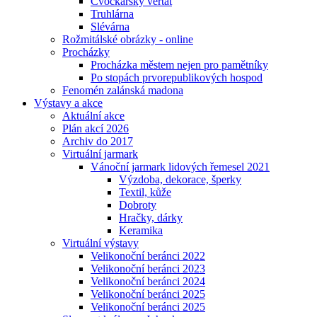
Cvočkařský veřtat
Truhlárna
Slévárna
Rožmitálské obrázky - online
Procházky
Procházka městem nejen pro pamětníky
Po stopách prvorepublikových hospod
Fenomén zalánská madona
Výstavy a akce
Aktuální akce
Plán akcí 2026
Archiv do 2017
Virtuální jarmark
Vánoční jarmark lidových řemesel 2021
Výzdoba, dekorace, šperky
Textil, kůže
Dobroty
Hračky, dárky
Keramika
Virtuální výstavy
Velikonoční beránci 2022
Velikonoční beránci 2023
Velikonoční beránci 2024
Velikonoční beránci 2025
Velikonoční beránci 2025