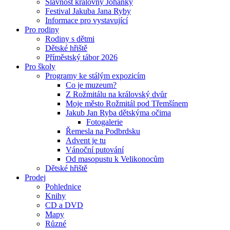
Slavnost královny Johanky
Festival Jakuba Jana Ryby
Informace pro vystavující
Pro rodiny
Rodiny s dětmi
Dětské hřiště
Příměstský tábor 2026
Pro školy
Programy ke stálým expozicím
Co je muzeum?
Z Rožmitálu na královský dvůr
Moje město Rožmitál pod Třemšínem
Jakub Jan Ryba dětskýma očima
Fotogalerie
Řemesla na Podbrdsku
Advent je tu
Vánoční putování
Od masopustu k Velikonocům
Dětské hřiště
Prodej
Pohlednice
Knihy
CD a DVD
Mapy
Různé