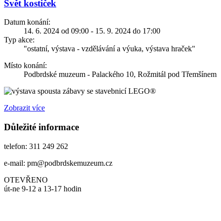
Svět kostiček
Datum konání:
14. 6. 2024 od 09:00 - 15. 9. 2024 do 17:00
Typ akce:
"ostatní, výstava - vzdělávání a výuka, výstava hraček"
Místo konání:
Podbrdské muzeum - Palackého 10, Rožmitál pod Třemšínem
spousta zábavy se stavebnicí LEGO®
Zobrazit více
Důležité informace
telefon: 311 249 262
e-mail: pm@podbrdskemuzeum.cz
OTEVŘENO
út-ne 9-12 a 13-17 hodin