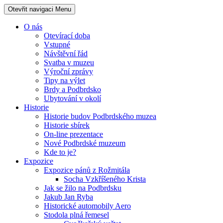
Otevřit navigaci
Menu
O nás
Otevírací doba
Vstupné
Návštěvní řád
Svatba v muzeu
Výroční zprávy
Tipy na výlet
Brdy a Podbrdsko
Ubytování v okolí
Historie
Historie budov Podbrdského muzea
Historie sbírek
On-line prezentace
Nové Podbrdské muzeum
Kde to je?
Expozice
Expozice pánů z Rožmitála
Socha Vzkříšeného Krista
Jak se žilo na Podbrdsku
Jakub Jan Ryba
Historické automobily Aero
Stodola plná řemesel