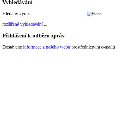
Vyhledávání
Hledaný výraz:
rozšířené vyhledávání ...
Přihlášení k odběru zpráv
Dostávejte
informace z našeho webu
prostřednictvím e-mailů
Chci se zaregistrovat
Kalendář akcí
měsíc
rok
Po
Út
St
Čt
Pá
So
Ne
29
30
31
1
2
3
4
X
Svět
X
Svět
X
Svět
X
Svět
X
Svět
X
Svět
X
Svět
kostiček
kostiček
kostiček
kostiček
kostiček
kostiček
kostiček
5
6
7
8
9
10
11
X
Svět
X
Svět
X
Svět
X
Svět
X
Svět
X
Svět
X
Svět
kostiček
kostiček
kostiček
kostiček
kostiček
kostiček
kostiček
12
13
14
15
16
17
18