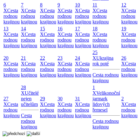
6
7
8
9
10
11
12
X
Cesta
X
Cesta
X
Cesta
X
Cesta
X
Cesta
X
Cesta
X
Cesta
rodnou
rodnou
rodnou
rodnou
rodnou
rodnou
rodnou
krajinou
krajinou
krajinou
krajinou
krajinou
krajinou
krajinou
13
14
15
16
17
18
19
X
Cesta
X
Cesta
X
Cesta
X
Cesta
X
Cesta
X
Cesta
X
Cesta
rodnou
rodnou
rodnou
rodnou
rodnou
rodnou
rodnou
krajinou
krajinou
krajinou
krajinou
krajinou
krajinou
krajinou
25
20
21
22
23
24
X
Ukrajina
26
X
Cesta
X
Cesta
X
Cesta
X
Cesta
X
Cesta
rok poté
X
Cesta
rodnou
rodnou
rodnou
rodnou
rodnou
rodnou
krajinou
krajinou
krajinou
krajinou
krajinou
Cesta rodnou
krajinou
krajinou
28
1
X
Učitelé
X
Velikonoční
27
nejen
29
30
31
jarmark
2
X
Cesta
učitelům
X
Cesta
X
Cesta
X
Cesta
lidových
X
Cesta
rodnou
rodnou
rodnou
rodnou
řemesel
rodnou
krajinou
Cesta
krajinou
krajinou
krajinou
krajinou
rodnou
Cesta rodnou
krajinou
krajinou