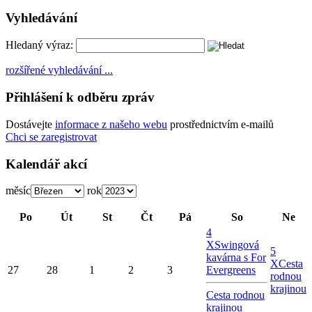
Vyhledávání
Hledaný výraz:
rozšířené vyhledávání ...
Přihlášení k odběru zpráv
Dostávejte
informace z našeho webu
prostřednictvím e-mailů
Chci se zaregistrovat
Kalendář akcí
měsíc
rok
Po
Út
St
Čt
Pá
So
Ne
4
X
Swingová
5
kavárna s For
X
Cesta
27
28
1
2
3
Evergreens
rodnou
krajinou
Cesta rodnou
krajinou