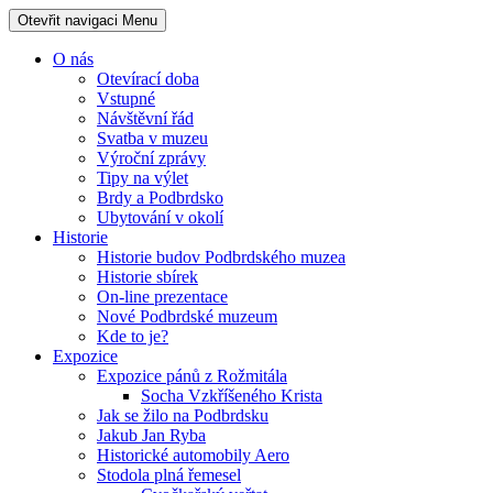
Otevřit navigaci
Menu
O nás
Otevírací doba
Vstupné
Návštěvní řád
Svatba v muzeu
Výroční zprávy
Tipy na výlet
Brdy a Podbrdsko
Ubytování v okolí
Historie
Historie budov Podbrdského muzea
Historie sbírek
On-line prezentace
Nové Podbrdské muzeum
Kde to je?
Expozice
Expozice pánů z Rožmitála
Socha Vzkříšeného Krista
Jak se žilo na Podbrdsku
Jakub Jan Ryba
Historické automobily Aero
Stodola plná řemesel