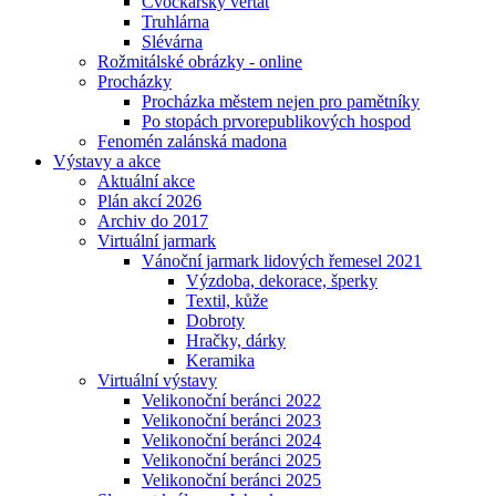
Cvočkařský veřtat
Truhlárna
Slévárna
Rožmitálské obrázky - online
Procházky
Procházka městem nejen pro pamětníky
Po stopách prvorepublikových hospod
Fenomén zalánská madona
Výstavy a akce
Aktuální akce
Plán akcí 2026
Archiv do 2017
Virtuální jarmark
Vánoční jarmark lidových řemesel 2021
Výzdoba, dekorace, šperky
Textil, kůže
Dobroty
Hračky, dárky
Keramika
Virtuální výstavy
Velikonoční beránci 2022
Velikonoční beránci 2023
Velikonoční beránci 2024
Velikonoční beránci 2025
Velikonoční beránci 2025