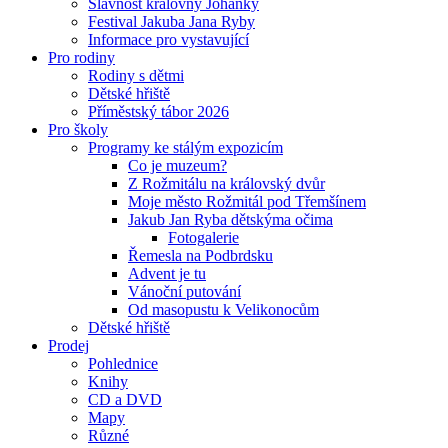
Slavnost královny Johanky
Festival Jakuba Jana Ryby
Informace pro vystavující
Pro rodiny
Rodiny s dětmi
Dětské hřiště
Příměstský tábor 2026
Pro školy
Programy ke stálým expozicím
Co je muzeum?
Z Rožmitálu na královský dvůr
Moje město Rožmitál pod Třemšínem
Jakub Jan Ryba dětskýma očima
Fotogalerie
Řemesla na Podbrdsku
Advent je tu
Vánoční putování
Od masopustu k Velikonocům
Dětské hřiště
Prodej
Pohlednice
Knihy
CD a DVD
Mapy
Různé