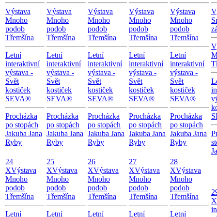
Výstava
Výstava
Výstava
Výstava
Výstava
V
Mnoho
Mnoho
Mnoho
Mnoho
Mnoho
S
podob
podob
podob
podob
podob
zá
Třemšína
Třemšína
Třemšína
Třemšína
Třemšína
V
Letní
Letní
Letní
Letní
Letní
M
interaktivní
interaktivní
interaktivní
interaktivní
interaktivní
T
výstava -
výstava -
výstava -
výstava -
výstava -
Svět
Svět
Svět
Svět
Svět
L
kostiček
kostiček
kostiček
kostiček
kostiček
in
SEVA®
SEVA®
SEVA®
SEVA®
SEVA®
v
k
Procházka
Procházka
Procházka
Procházka
Procházka
S
po stopách
po stopách
po stopách
po stopách
po stopách
Jakuba Jana
Jakuba Jana
Jakuba Jana
Jakuba Jana
Jakuba Jana
P
Ryby
Ryby
Ryby
Ryby
Ryby
s
J
24
25
26
27
28
X
Výstava
X
Výstava
X
Výstava
X
Výstava
X
Výstava
Mnoho
Mnoho
Mnoho
Mnoho
Mnoho
podob
podob
podob
podob
podob
2
Třemšína
Třemšína
Třemšína
Třemšína
Třemšína
X
in
Letní
Letní
Letní
Letní
Letní