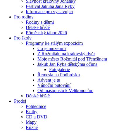
Slavnost královny Johanky
Festival Jakuba Jana Ryby
Informace pro vystavující
Pro rodiny
Rodiny s dětmi
Dětské hřiště
Příměstský tábor 2026
Pro školy
Programy ke stálým expozicím
Co je muzeum?
Z Rožmitálu na královský dvůr
Moje město Rožmitál pod Třemšínem
Jakub Jan Ryba dětskýma očima
Fotogalerie
Řemesla na Podbrdsku
Advent je tu
Vánoční putování
Od masopustu k Velikonocům
Dětské hřiště
Prodej
Pohlednice
Knihy
CD a DVD
Mapy
Různé