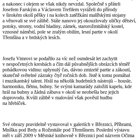
a nakonec i olejem se však nikdy nevzdal. Společně s přáteli
Josefem Farským a Václavem Trefilem vyráželi do přírody
v širokém okolí pěšky i na kolech zatěžkáni malířskými stojany
a věnovali se své zálibě. Stále nanovo jej okouzlovaly uličky dětství,
potoky, stromy, vodní hladiny, zámek, starorožmitálský kostel,
vznosné náměstí, pole se zralým obilím, lesní partie v okolí
Třemšína a v brdských lesích.
Josefu Vimrovi se podařilo za víc než osmdesát let zachytit
v nespočetných kresbách a čím dál půvabnějších obrázcích téměř
pohádkovou vidinu: uplynulý čas, dávno zmizelé partie a zákoutí,
skutečně světelné zázraky čtyř ročních dob. Jistě k tomu pomáhal
i muzikantský talent. Hrál na několik hudebních nástrojů – housle,
harmoniku, flétnu, bubny. Se svými kamarády založili kapelu, kde
hrál na bubny a žádná zábava v okolí se neobešla bez jejich
doprovodu. Kvůli zálibě v malování však pověsil hudbu
na hřebíček.
Své obrazy pravidelně vystavoval v galeriích v Březnici, Příbrami,
Mníšku pod Brdy a Rožmitále pod Třemšínem. Poslední výstavu
měl v září 2009 v Městské knihovně v Březnici pod názvem Očima