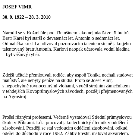
JOSEF VIMR
30. 9. 1922 – 28. 3. 2010
Narodil se v Rožmitále pod Třemšínem jako nejmladší ze tří bratrů.
Bratr Karel byl starší o devatenáct let, Antonín o sedmnáct let.
Odmalička kreslil a udivoval pozorovacím talentem stejně jako jeho
talentovaný bratr Antonín. Karlovi naopak učarovala vodní hladina
– byl vášnivý rybář.
Zdejší učitelé přemlouvali rodiče, aby aspoň Toníka nechali studovat
malířství, ale nebyly peníze na studia. Proto se Josef Vimr,
s nepochybně rovnocennými vlohami, vyučil strojním zámečníkem
v tehdejších Kovoprůmyslových závodech, později přejmenovaných
na Agrostroj.
Prošel různými profesemi. Večerně vystudoval Střední průmyslovou
školu v Příbrami. Léta pracoval jako technický úředník v oddělení
zásobování. Později se stal vedoucím oddělení zásobování, odkud
odešel do důchodu v roce 1982. Záliby kreslit, malovat akvarelem,