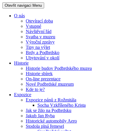
Otevřit navigaci
Menu
O nás
Otevírací doba
Vstupné
Návštěvní řád
Svatba v muzeu
Výroční zprávy
Tipy na výlet
Brdy a Podbrdsko
Ubytování v okolí
Historie
Historie budov Podbrdského muzea
Historie sbírek
On-line prezentace
Nové Podbrdské muzeum
Kde to je?
Expozice
Expozice pánů z Rožmitála
Socha Vzkříšeného Krista
Jak se žilo na Podbrdsku
Jakub Jan Ryba
Historické automobily Aero
Stodola plná řemesel