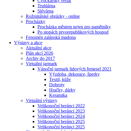
Cvočkařský veřtat
Truhlárna
Slévárna
Rožmitálské obrázky - online
Procházky
Procházka městem nejen pro pamětníky
Po stopách prvorepublikových hospod
Fenomén zalánská madona
Výstavy a akce
Aktuální akce
Plán akcí 2026
Archiv do 2017
Virtuální jarmark
Vánoční jarmark lidových řemesel 2021
Výzdoba, dekorace, šperky
Textil, kůže
Dobroty
Hračky, dárky
Keramika
Virtuální výstavy
Velikonoční beránci 2022
Velikonoční beránci 2023
Velikonoční beránci 2024
Velikonoční beránci 2025
Velikonoční beránci 2025