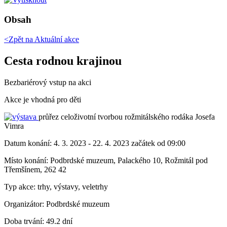
Obsah
<Zpět na
Aktuální akce
Cesta rodnou krajinou
Bezbariérový vstup na akci
Akce je vhodná pro děti
průřez celoživotní tvorbou rožmitálského rodáka Josefa
Vimra
Datum konání:
4. 3. 2023 - 22. 4. 2023 začátek od 09:00
Místo konání:
Podbrdské muzeum, Palackého 10, Rožmitál pod
Třemšínem, 262 42
Typ akce:
trhy, výstavy, veletrhy
Organizátor:
Podbrdské muzeum
Doba trvání:
49.2 dní